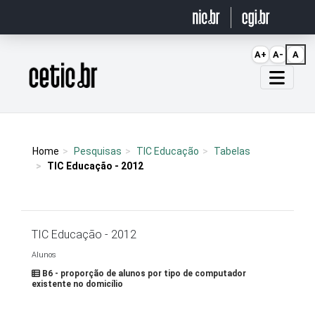
Ir para o conteúdo
A+
A-
A
Página inicial
Home
Pesquisas
TIC Educação
Tabelas
TIC Educação - 2012
TIC Educação - 2012
Alunos
B6 - proporção de alunos por tipo de computador
existente no domicílio