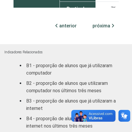
Particular
76
SÉRIE
4ª série / 5º
anterior
próxima
ano do
77
Ensino
Fundamental
Indicadores Relacionados
8ª série / 9º
B1 - proporção de alunos que já utilizaram
ano do
78
computador
Ensino
Fundamental
B2 - proporção de alunos que utilizaram
computador nos últimos três meses
2º ano do
B3 - proporção de alunos que já utilizaram a
Ensino
74
internet
Médio
B4 - proporção de alunos que utilizaram a
1
Base: 5 577 alunos que possuem
internet nos últimos três meses
computador em casa. Respostas múltiplas e