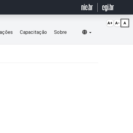
A+
A-
A
Selecionar idioma
cações
Capacitação
Sobre