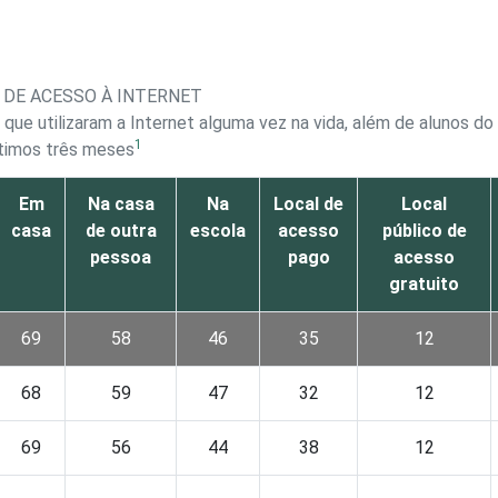
 DE ACESSO À INTERNET
 que utilizaram a Internet alguma vez na vida, além de alunos d
1
ltimos três meses
Em
Na casa
Na
Local de
Local
casa
de outra
escola
acesso
público de
pessoa
pago
acesso
gratuito
69
58
46
35
12
68
59
47
32
12
69
56
44
38
12