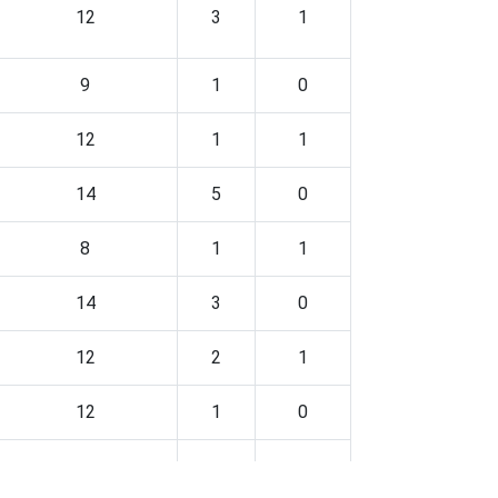
12
3
1
9
1
0
12
1
1
14
5
0
8
1
1
14
3
0
12
2
1
12
1
0
6
1
1