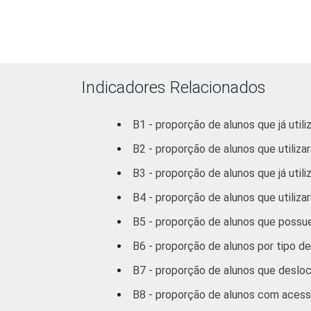
Fundamental
8ª série / 9º ano
do Ensino
Fundamental
Indicadores Relacionados
2º ano do Ensino
B1 - proporção de alunos que já uti
Médio
B2 - proporção de alunos que utiliz
1
Base: 2 472 alunos do 5º ano que util
B3 - proporção de alunos que já utili
que utilizaram a Internet nos últimos 
B4 - proporção de alunos que utiliza
alternativa "sim". Dados coletados en
Fonte: NIC.br - set/dez 2012
B5 - proporção de alunos que poss
B6 - proporção de alunos por tipo d
B7 - proporção de alunos que desloc
B8 - proporção de alunos com acesso