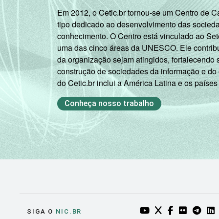
Em 2012, o Cetic.br tornou-se um Centro de 
tipo dedicado ao desenvolvimento das socied
conhecimento. O Centro está vinculado ao Set
uma das cinco áreas da UNESCO. Ele contribui
da organização sejam atingidos, fortalecendo 
construção de sociedades da informação e do
do Cetic.br inclui a América Latina e os países
Conheça nosso trabalho
YOUTUBE DO NIC.BR
TWITTER DO NIC
FACEBOOK DO
FLICKR DO
TELEGR
LI
SIGA O
NIC.BR