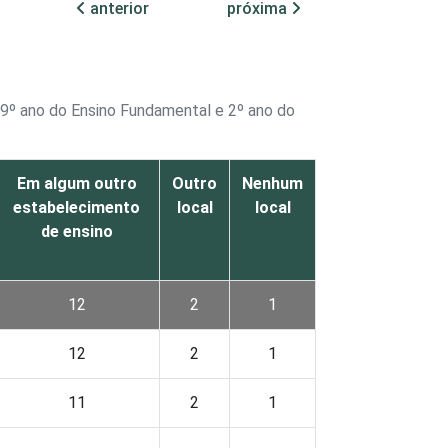
anterior
próxima
o 9º ano do Ensino Fundamental e 2º ano do
Em algum outro
Outro
Nenhum
estabelecimento
local
local
de ensino
12
2
1
12
2
1
11
2
1