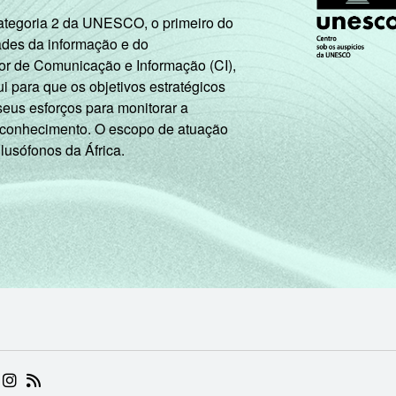
Categoria 2 da UNESCO, o primeiro do
ades da informação e do
or de Comunicação e Informação (CI),
 para que os objetivos estratégicos
seus esforços para monitorar a
 conhecimento. O escopo de atuação
 lusófonos da África.
 (ABRE EM NOVA ABA)
.BR (ABRE EM NOVA ABA)
 NIC.BR (ABRE EM NOVA ABA)
 NIC.BR (ABRE EM NOVA ABA)
AM DO NIC.BR (ABRE EM NOVA ABA)
NKEDIN DO NIC.BR (ABRE EM NOVA ABA)
INSTAGRAM DO NIC.BR (ABRE EM NOVA ABA)
RSS DO NIC.BR (ABRE EM NOVA ABA)