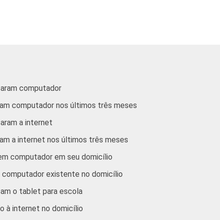
74
58
45
38
13
73
57
44
31
15
lizaram computador
aram computador nos últimos três meses
izaram a Internet alguma vez na vida e 4943 alunos do 9º ano d
zaram a internet
três meses. Respostas estimuladas e rodiziadas. Cada item apre
ram a internet nos últimos três meses
tre setembro e dezembro de 2012.
uem computador em seu domicílio
e computador existente no domicílio
am o tablet para escola
 à internet no domicílio