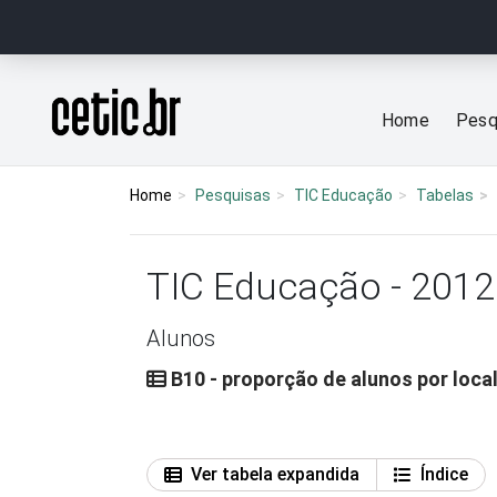
Ir para o conteúdo
Página inicial
Home
Pesq
Home
Pesquisas
TIC Educação
Tabelas
TIC Educação - 2012
Alunos
B10 - proporção de alunos por local
Ver tabela expandida
Índice