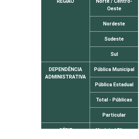
REGIÃO
Norte / Centro-
Oeste
Nordeste
Sudeste
Sul
DEPENDÊNCIA
Pública Municipal
ADMINISTRATIVA
Pública Estadual
Total - Públicas
Particular
SÉRIE
4ª série / 5º ano
do Ensino