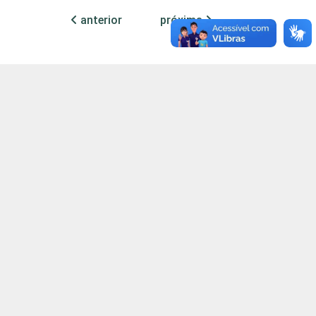
ino Fundamental/2º ano do Ensino Médio que
anterior
próxima