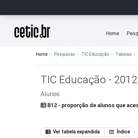
Ir para o conteúdo
Página inicial
Home
Pesq
Home
Pesquisas
TIC Educação
Tabelas
TIC Educação - 2012
Alunos
B12 - proporção de alunos que aces
Ver tabela expandida
Índice