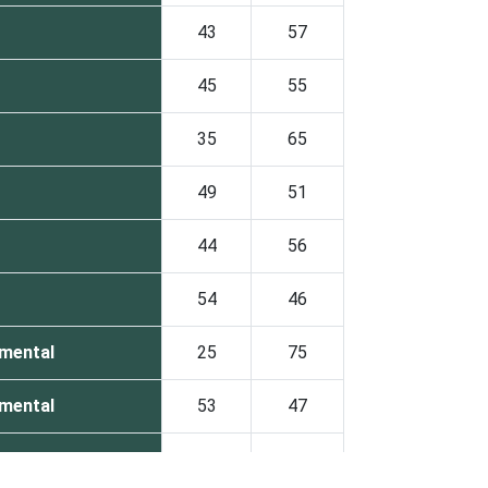
43
57
45
55
35
65
49
51
44
56
54
46
amental
25
75
amental
53
47
60
40