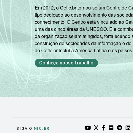
Em 2012, o Cetic.br tornou-se um Centro de 
tipo dedicado ao desenvolvimento das socied
conhecimento. O Centro está vinculado ao Set
uma das cinco áreas da UNESCO. Ele contribui
da organização sejam atingidos, fortalecendo 
construção de sociedades da informação e do
do Cetic.br inclui a América Latina e os países
Conheça nosso trabalho
YOUTUBE DO NIC.BR
TWITTER DO NIC
FACEBOOK DO
FLICKR DO
TELEGR
LI
SIGA O
NIC.BR