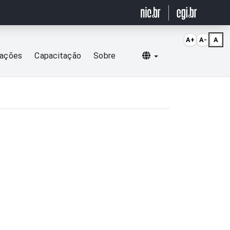
A+
A-
A
Selecionar idioma
cações
Capacitação
Sobre