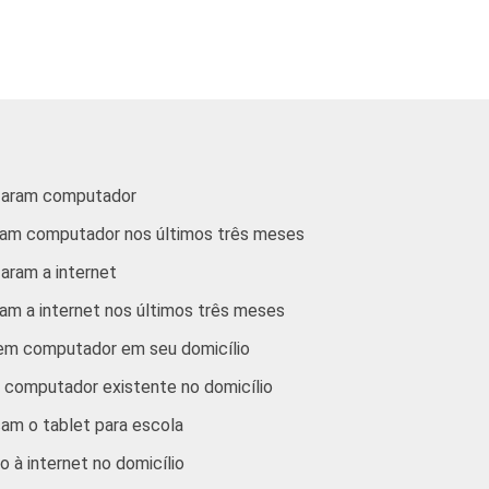
izaram a Internet alguma vez na vida e alunos do 9º ano do Ens
s meses. Dados coletados entre setembro e dezembro de 2012.
lizaram computador
aram computador nos últimos três meses
zaram a internet
ram a internet nos últimos três meses
uem computador em seu domicílio
e computador existente no domicílio
am o tablet para escola
 à internet no domicílio