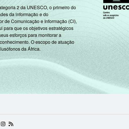
Categoria 2 da UNESCO, o primeiro do
ades da informação e do
or de Comunicação e Informação (CI),
 para que os objetivos estratégicos
seus esforços para monitorar a
 conhecimento. O escopo de atuação
 lusófonos da África.
 (ABRE EM NOVA ABA)
.BR (ABRE EM NOVA ABA)
 NIC.BR (ABRE EM NOVA ABA)
 NIC.BR (ABRE EM NOVA ABA)
AM DO NIC.BR (ABRE EM NOVA ABA)
NKEDIN DO NIC.BR (ABRE EM NOVA ABA)
INSTAGRAM DO NIC.BR (ABRE EM NOVA ABA)
RSS DO NIC.BR (ABRE EM NOVA ABA)