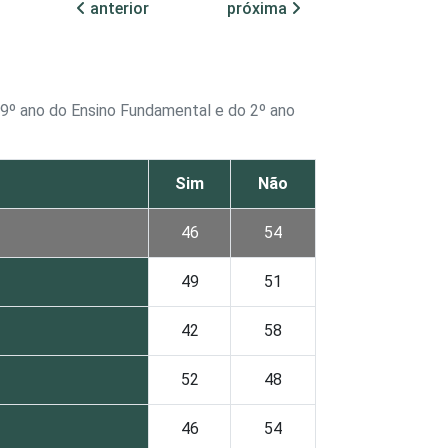
anterior
próxima
o 9º ano do Ensino Fundamental e do 2º ano
Sim
Não
46
54
49
51
42
58
52
48
46
54