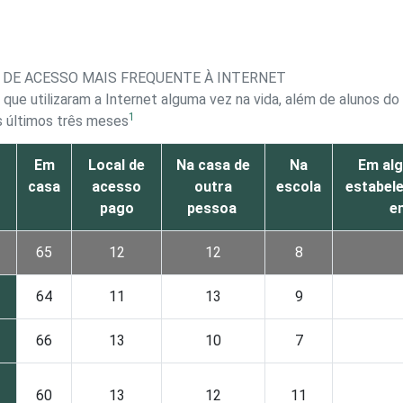
 DE ACESSO MAIS FREQUENTE À INTERNET
 que utilizaram a Internet alguma vez na vida, além de alunos d
1
s últimos três meses
Em
Local de
Na casa de
Na
Em al
casa
acesso
outra
escola
estabel
pago
pessoa
e
65
12
12
8
64
11
13
9
66
13
10
7
60
13
12
11