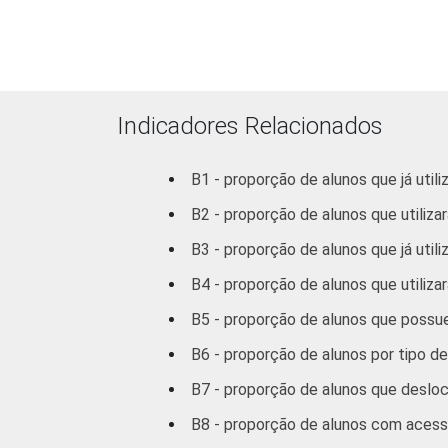
8ª série / 9º ano d
Ensino Fundamenta
2º ano do Ensino
Médio
Indicadores Relacionados
1
Base: 7 369 alunos do 5º ano que util
B1 - proporção de alunos que já uti
utilizaram a Internet nos últimos três
B2 - proporção de alunos que utiliz
dezembro de 2012.
Fonte: NIC.br - set/dez 2012
B3 - proporção de alunos que já utili
B4 - proporção de alunos que utiliza
B5 - proporção de alunos que poss
B6 - proporção de alunos por tipo d
B7 - proporção de alunos que desloc
B8 - proporção de alunos com acesso