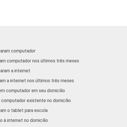
o
70
14
8
5
l
69
10
10
6
izaram a Internet alguma vez na vida e alunos do 9º ano do Ens
lizaram computador
 meses e citaram algum local. Respostas estimuladas e rodiziad
aram computador nos últimos três meses
zaram a internet
ram a internet nos últimos três meses
uem computador em seu domicílio
e computador existente no domicílio
am o tablet para escola
 à internet no domicílio