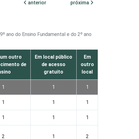
anterior
próxima
o 9º ano do Ensino Fundamental e do 2º ano
gum outro
Em local público
Em
ecimento de
de acesso
outro
nsino
gratuito
local
1
1
1
1
1
1
1
1
1
2
1
2