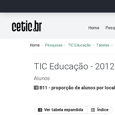
Ir para o conteúdo
Página inicial
Home
Pesq
Home
Pesquisas
TIC Educação
Tabelas
TIC Educação - 2012
Alunos
B11 - proporção de alunos por loca
Ver tabela expandida
Índice