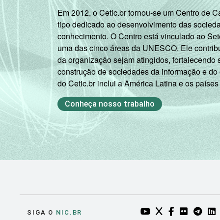
Em 2012, o Cetic.br tornou-se um Centro de 
tipo dedicado ao desenvolvimento das socied
conhecimento. O Centro está vinculado ao Set
uma das cinco áreas da UNESCO. Ele contribui
da organização sejam atingidos, fortalecendo 
construção de sociedades da informação e do
do Cetic.br inclui a América Latina e os países
Conheça nosso trabalho
YOUTUBE DO NIC.BR
TWITTER DO NIC
FACEBOOK DO
FLICKR DO
TELEGR
LI
SIGA O
NIC.BR