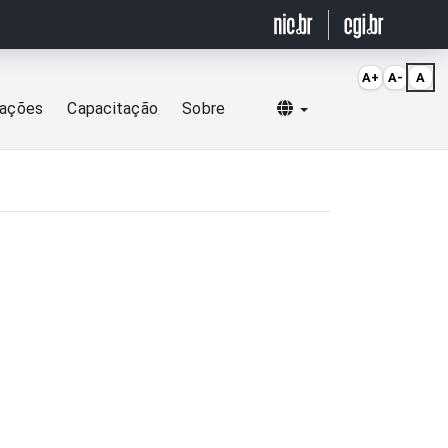
A+
A-
A
Selecionar idioma
cações
Capacitação
Sobre