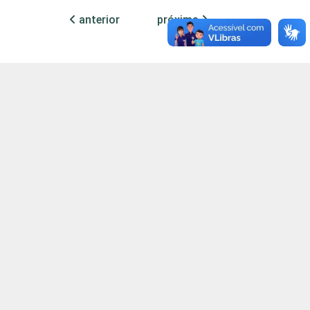
anterior
próxima
1
1
1
2
2
2
ino Fundamental/2º ano do Ensino Médio que
as. Dados coletados entre setembro e