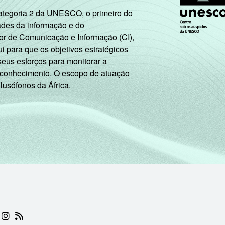
Categoria 2 da UNESCO, o primeiro do
ades da informação e do
or de Comunicação e Informação (CI),
 para que os objetivos estratégicos
seus esforços para monitorar a
 conhecimento. O escopo de atuação
 lusófonos da África.
 (ABRE EM NOVA ABA)
.BR (ABRE EM NOVA ABA)
 NIC.BR (ABRE EM NOVA ABA)
 NIC.BR (ABRE EM NOVA ABA)
AM DO NIC.BR (ABRE EM NOVA ABA)
NKEDIN DO NIC.BR (ABRE EM NOVA ABA)
INSTAGRAM DO NIC.BR (ABRE EM NOVA ABA)
RSS DO NIC.BR (ABRE EM NOVA ABA)