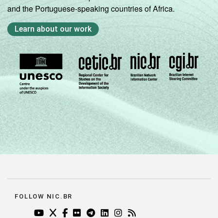
and the Portuguese-speaking countries of Africa.
Learn about our work
FOLLOW NIC.BR
YOUTUBE DO NIC.BR (ABRE EM NOVA ABA)
TWITTER DO NIC.BR (ABRE EM NOVA ABA)
FACEBOOK DO NIC.BR (ABRE EM NOVA AB
FLICKR DO NIC.BR (ABRE EM NOVA AB
TELEGRAM DO NIC.BR (ABRE EM N
LINKEDIN DO NIC.BR (ABRE EM
INSTAGRAM DO NIC.BR (AB
RSS DO NIC.BR (ABRE 