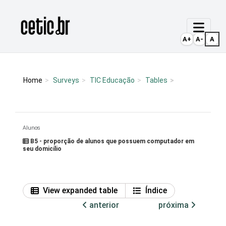
Ir para o conteúdo
Página inicial
A+
A-
A
Home
Surveys
TIC Educação
Tables
Alunos
B5 - proporção de alunos que possuem computador em
seu domicílio
View expanded table
Índice
anterior
próxima