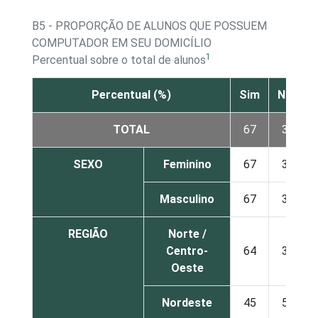
B5 - PROPORÇÃO DE ALUNOS QUE POSSUEM
COMPUTADOR EM SEU DOMICÍLIO
1
Percentual sobre o total de alunos
Percentual (%)
Sim
Não
TOTAL
67
33
SEXO
Feminino
67
33
Masculino
67
33
REGIÃO
Norte /
Centro-
64
36
Oeste
Nordeste
45
55