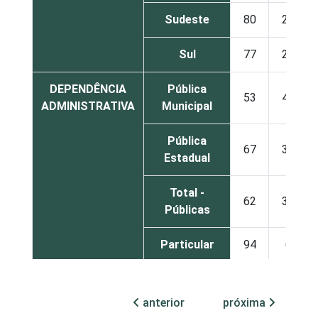
Sudeste
80
20
Sul
77
23
DEPENDÊNCIA
Pública
53
47
ADMINISTRATIVA
Municipal
Pública
67
33
Estadual
Total -
62
38
Públicas
Particular
94
6
SÉRIE
4ª série / 5º
ano do
anterior
próxima
57
43
Ensino