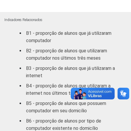
Fundamental
8ª série / 9º
Indicadores Relacionados
ano do
72
28
B1 - proporção de alunos que já utilizaram
Ensino
computador
Fundamental
B2 - proporção de alunos que utilizaram
2º ano do
computador nos últimos três meses
Ensino
72
28
B3 - proporção de alunos que já utilizaram a
Médio
internet
1
Base: 8 332 alunos. Dados coletados entre
B4 - proporção de alunos que utilizaram a
setembro e dezembro de 2012.
internet nos últimos três meses
Fonte: NIC.br - set/dez 2012
B5 - proporção de alunos que possuem
computador em seu domicílio
B6 - proporção de alunos por tipo de
computador existente no domicílio