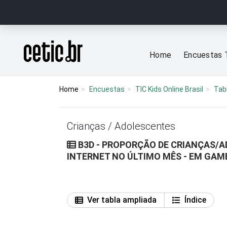
Ir para o conteúdo
Página inicial
Home
Encuestas 
Home
Encuestas
TIC Kids Online Brasil
Tab
Crianças / Adolescentes
B3D - PROPORÇÃO DE CRIANÇAS/
INTERNET NO ÚLTIMO MÊS - EM GA
Ver tabla ampliada
Índice