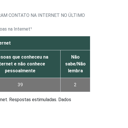
RAM CONTATO NA INTERNET NO ÚLTIMO
oas na Internet¹
ernet
soas que conheceu na
Não
ternet e não conhece
sabe/Não
pessoalmente
lembra
39
2
rnet. Respostas estimuladas. Dados