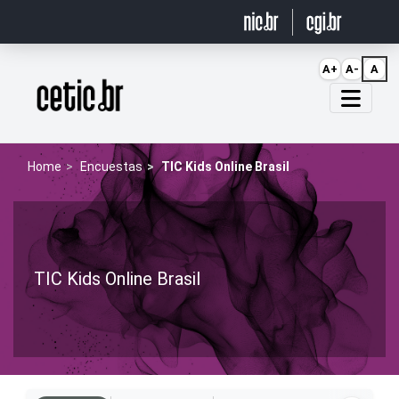
Ir para o conteúdo
A+
A-
A
Página inicial
Home
Encuestas
TIC Kids Online Brasil
TIC Kids Online Brasil