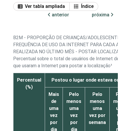
Ver tabla ampliada
Índice
anterior
próxima
B2M - PROPORÇÃO DE CRIANÇAS/ADOLESCENTES, P
FREQUÊNCIA DE USO DA INTERNET PARA CADA ATIVI
REALIZADA NO ÚLTIMO MÊS - POSTAR LOCALIZAÇÃO
Percentual sobre o total de usuários de Internet de 11 a
que usaram a Internet para postar a localização¹
Percentual
Postou o lugar onde estava ou fez 
(%)
Mais
Pelo
Pelo
Pelo
de
menos
menos
menos
uma
uma
uma
uma
vez
vez
vez por
vez
por
por
semana
por
dia
dia
mês