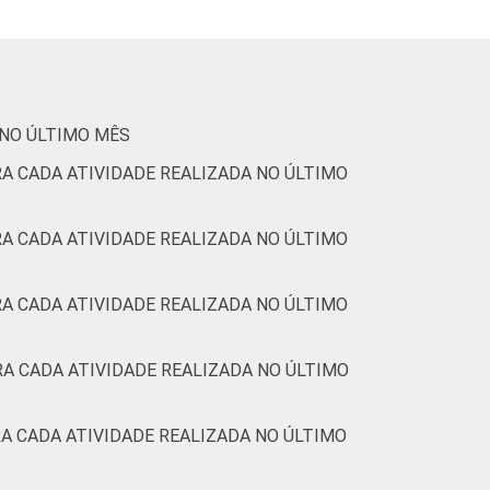
47
32
40
38
52
47
47
41
 NO ÚLTIMO MÊS
A CADA ATIVIDADE REALIZADA NO ÚLTIMO
37
14
67
25
A CADA ATIVIDADE REALIZADA NO ÚLTIMO
43
28
60
33
A CADA ATIVIDADE REALIZADA NO ÚLTIMO
59
54
33
47
A CADA ATIVIDADE REALIZADA NO ÚLTIMO
A CADA ATIVIDADE REALIZADA NO ÚLTIMO
44
55
25
48