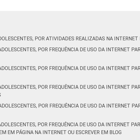
3
75
68
61
46
5
74
68
70
53
DOLESCENTES, POR ATIVIDADES REALIZADAS NA INTERNET
ADOLESCENTES, POR FREQUÊNCIA DE USO DA INTERNET PAR
8
53
52
37
34
ADOLESCENTES, POR FREQUÊNCIA DE USO DA INTERNET PAR
4
70
54
52
47
ADOLESCENTES, POR FREQUÊNCIA DE USO DA INTERNET PAR
S
3
63
76
69
61
ADOLESCENTES, POR FREQUÊNCIA DE USO DA INTERNET PAR
ADOLESCENTES, POR FREQUÊNCIA DE USO DA INTERNET PAR
7
79
73
82
50
M EM PÁGINA NA INTERNET OU ESCREVER EM BLOG