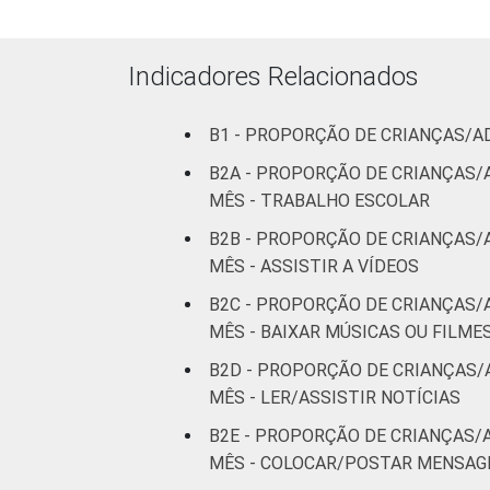
Fundamental
7
II
Indicadores Relacionados
Médio ou
7
B1 - PROPORÇÃO DE CRIANÇAS/A
mais
B2A - PROPORÇÃO DE CRIANÇAS/
FAIXA ETÁRIA
De 9 a 10
MÊS - TRABALHO ESCOLAR
3
DA CRIANÇA OU
anos
B2B - PROPORÇÃO DE CRIANÇAS/
DO
MÊS - ASSISTIR A VÍDEOS
ADOLESCENTE
De 11 a 12
6
anos
B2C - PROPORÇÃO DE CRIANÇAS/
MÊS - BAIXAR MÚSICAS OU FILME
De 13 a 14
8
B2D - PROPORÇÃO DE CRIANÇAS/
anos
MÊS - LER/ASSISTIR NOTÍCIAS
De 15 a 17
B2E - PROPORÇÃO DE CRIANÇAS/
8
anos
MÊS - COLOCAR/POSTAR MENSAGE