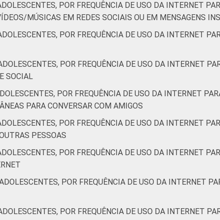
ADOLESCENTES, POR FREQUÊNCIA DE USO DA INTERNET PAR
6
67
58
53
45
ÍDEOS/MÚSICAS EM REDES SOCIAIS OU EM MENSAGENS I
ADOLESCENTES, POR FREQUÊNCIA DE USO DA INTERNET PAR
4
64
57
61
46
ADOLESCENTES, POR FREQUÊNCIA DE USO DA INTERNET PAR
E SOCIAL
7
76
70
65
37
DOLESCENTES, POR FREQUÊNCIA DE USO DA INTERNET PAR
TÂNEAS PARA CONVERSAR COM AMIGOS
5
63
81
77
66
ADOLESCENTES, POR FREQUÊNCIA DE USO DA INTERNET PAR
 OUTRAS PESSOAS
1
79
77
69
51
ADOLESCENTES, POR FREQUÊNCIA DE USO DA INTERNET PAR
ERNET
3
66
67
67
54
ADOLESCENTES, POR FREQUÊNCIA DE USO DA INTERNET PA
0
59
51
49
38
ADOLESCENTES, POR FREQUÊNCIA DE USO DA INTERNET PAR
 a 17 anos. Respostas estimuladas. Cada item apresentado se re