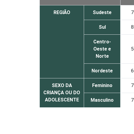
REGIÃO
Sudeste
7
Sul
8
Centro-
Oeste e
5
Norte
Nordeste
6
SEXO DA
Feminino
7
CRIANÇA OU DO
ADOLESCENTE
Masculino
7
ESCOLARIDADE
Até
DOS PAIS OU
Fundamental
7
RESPONSÁVEIS
I