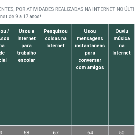
NTES, POR ATIVIDADES REALIZADAS NA INTERNET NO ÚL
rnet de 9 a 17 anos¹
ou /
Usou a
Pesquisou
Usou
Ouviu
ssou
Internet
coisas na
mensagens
música
ma
para
Internet
instantâneas
na
de
trabalho
para
Internet
ial
escolar
conversar
com amigos
3
68
67
64
50