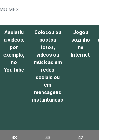
TIMO MÊS
Assistiu
Colocou ou
Jogou
Baixou
Ba
a vídeos,
postou
sozinho
aplicativos
mús
por
fotos,
na
gratuitos
exemplo,
vídeos ou
Internet
ou sem
fi
no
músicas em
pagar
YouTube
redes
sociais ou
em
mensagens
instantâneas
48
43
42
41