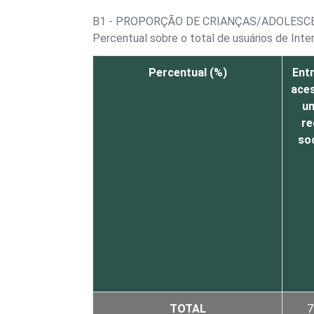
B1 - PROPORÇÃO DE CRIANÇAS/ADOLESCE
Percentual sobre o total de usuários de Inte
Percentual (%)
Entr
ace
u
re
soc
TOTAL
7