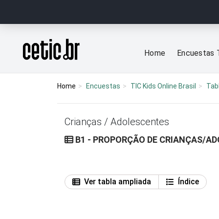
Ir para o conteúdo
Página inicial
Home
Encuestas 
Home
Encuestas
TIC Kids Online Brasil
Tab
Crianças / Adolescentes
B1 - PROPORÇÃO DE CRIANÇAS/AD
Ver tabla ampliada
Índice