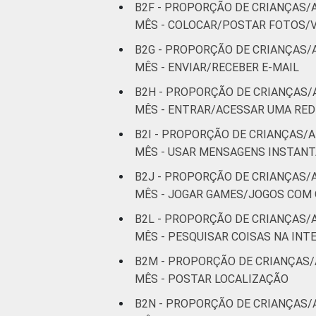
B2F - PROPORÇÃO DE CRIANÇAS/
RENDA
Até 1 SM
6
MÊS - COLOCAR/POSTAR FOTOS/V
FAMILIAR
B2G - PROPORÇÃO DE CRIANÇAS/
Mais de 1
6
MÊS - ENVIAR/RECEBER E-MAIL
SM até 2 SM
B2H - PROPORÇÃO DE CRIANÇAS/
Mais de 2
MÊS - ENTRAR/ACESSAR UMA RED
7
SM até 3 SM
B2I - PROPORÇÃO DE CRIANÇAS/A
MÊS - USAR MENSAGENS INSTAN
Mais de 3
8
SM
B2J - PROPORÇÃO DE CRIANÇAS/
MÊS - JOGAR GAMES/JOGOS COM
CLASSE
AB
8
B2L - PROPORÇÃO DE CRIANÇAS/
SOCIAL
MÊS - PESQUISAR COISAS NA INT
C
7
B2M - PROPORÇÃO DE CRIANÇAS/
DE
6
MÊS - POSTAR LOCALIZAÇÃO
B2N - PROPORÇÃO DE CRIANÇAS/
¹Base: 2 105 usuários de Internet de 9