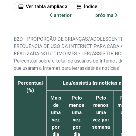
Ver tabla ampliada
Índice
anterior
próxima
B2D - PROPORÇÃO DE CRIANÇAS/ADOLESCENTES, PO
FREQUÊNCIA DE USO DA INTERNET PARA CADA ATIVI
REALIZADA NO ÚLTIMO MÊS - LER/ASSISTIR NOTÍCIA
Percentual sobre o total de usuários de Internet de 11 a
que usaram a Internet para ler/assistir às notícias¹
Percentual
Leu/assistiu às notícias na Inte
(%)
Mais
Pelo
Pelo
Pelo
de
menos
menos
menos
uma
uma
uma
uma
vez
vez
vez por
vez
por
por
semana
por
dia
dia
mês