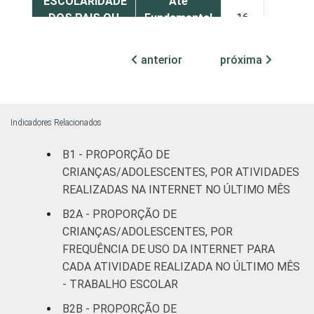
ESCOLARIDADE
Até
DOS PAIS OU
Fundamental
16
15
RESPONSÁVEIS
I
anterior
próxima
Fundamental
23
33
II
Médio ou
Indicadores Relacionados
19
31
mais
B1 - PROPORÇÃO DE
FAIXA ETÁRIA
De 11 a 12
CRIANÇAS/ADOLESCENTES, POR ATIVIDADES
29
25
DA CRIANÇA OU
anos
REALIZADAS NA INTERNET NO ÚLTIMO MÊS
DO
B2A - PROPORÇÃO DE
ADOLESCENTE
De 13 a 14
13
17
CRIANÇAS/ADOLESCENTES, POR
anos
FREQUÊNCIA DE USO DA INTERNET PARA
CADA ATIVIDADE REALIZADA NO ÚLTIMO MÊS
De 15 a 17
17
26
- TRABALHO ESCOLAR
anos
B2B - PROPORÇÃO DE