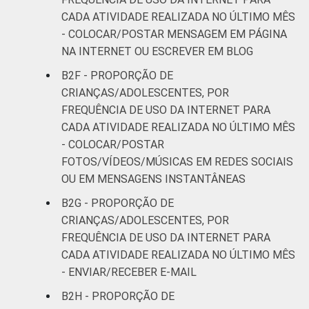
anos que usaram a Internet para baixar
CADA ATIVIDADE REALIZADA NO ÚLTIMO MÊS
aplicativos gratuitos. Respostas
- COLOCAR/POSTAR MENSAGEM EM PÁGINA
estimuladas. Dados coletados entre outubro
NA INTERNET OU ESCREVER EM BLOG
de 2014 e fevereiro de 2015.
Fonte: NIC.br - out 2014 / fev 2015
B2F - PROPORÇÃO DE
CRIANÇAS/ADOLESCENTES, POR
FREQUÊNCIA DE USO DA INTERNET PARA
CADA ATIVIDADE REALIZADA NO ÚLTIMO MÊS
- COLOCAR/POSTAR
FOTOS/VÍDEOS/MÚSICAS EM REDES SOCIAIS
OU EM MENSAGENS INSTANTÂNEAS
B2G - PROPORÇÃO DE
CRIANÇAS/ADOLESCENTES, POR
FREQUÊNCIA DE USO DA INTERNET PARA
CADA ATIVIDADE REALIZADA NO ÚLTIMO MÊS
- ENVIAR/RECEBER E-MAIL
B2H - PROPORÇÃO DE