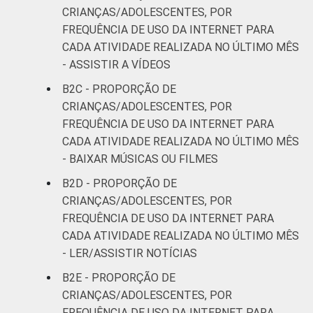
RENDA
Até 1 SM
23
23
CRIANÇAS/ADOLESCENTES, POR
FAMILIAR
FREQUÊNCIA DE USO DA INTERNET PARA
Mais de 1
CADA ATIVIDADE REALIZADA NO ÚLTIMO MÊS
29
33
SM até 2 SM
- ASSISTIR A VÍDEOS
B2C - PROPORÇÃO DE
Mais de 2
15
35
CRIANÇAS/ADOLESCENTES, POR
SM até 3 SM
FREQUÊNCIA DE USO DA INTERNET PARA
CADA ATIVIDADE REALIZADA NO ÚLTIMO MÊS
Mais de 3
10
9
- BAIXAR MÚSICAS OU FILMES
SM
B2D - PROPORÇÃO DE
CLASSE
AB
18
30
CRIANÇAS/ADOLESCENTES, POR
SOCIAL
FREQUÊNCIA DE USO DA INTERNET PARA
C
16
21
CADA ATIVIDADE REALIZADA NO ÚLTIMO MÊS
- LER/ASSISTIR NOTÍCIAS
DE
27
19
B2E - PROPORÇÃO DE
CRIANÇAS/ADOLESCENTES, POR
¹Base: 789 usuários de Internet de 11 a 17
FREQUÊNCIA DE USO DA INTERNET PARA