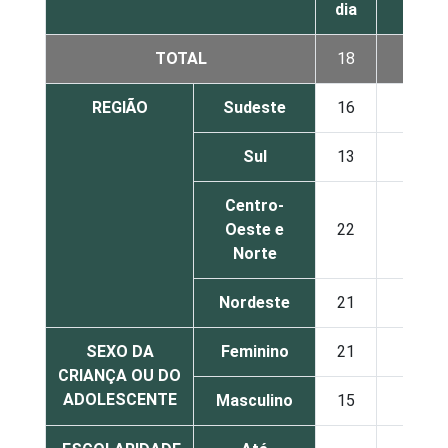
dia
dia
TOTAL
18
22
REGIÃO
Sudeste
16
19
Sul
13
23
Centro-
Oeste e
22
28
Norte
Nordeste
21
29
SEXO DA
Feminino
21
22
CRIANÇA OU DO
ADOLESCENTE
Masculino
15
23