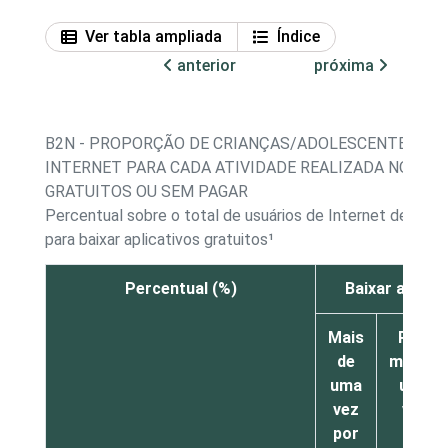
Ver tabla ampliada
Índice
anterior
próxima
B2N - PROPORÇÃO DE CRIANÇAS/ADOLESCENTES, PO
INTERNET PARA CADA ATIVIDADE REALIZADA NO ÚLTI
GRATUITOS OU SEM PAGAR
Percentual sobre o total de usuários de Internet de 11 a
para baixar aplicativos gratuitos¹
Percentual (%)
Baixar aplica
Mais
Pelo
de
menos
uma
uma
vez
vez
por
por