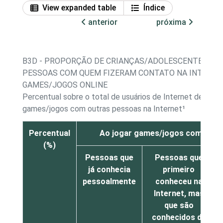
View expanded table
Índice
anterior
próxima
B3D - PROPORÇÃO DE CRIANÇAS/ADOLESCENTES, PO
PESSOAS COM QUEM FIZERAM CONTATO NA INTERNET
GAMES/JOGOS ONLINE
Percentual sobre o total de usuários de Internet de 11 a
games/jogos com outras pessoas na Internet¹
Percentual
Ao jogar games/jogos com outra
(%)
Pessoas que
Pessoas que
já conhecia
primeiro
pessoalmente
conheceu na
Internet, mas
que são
conhecidos de