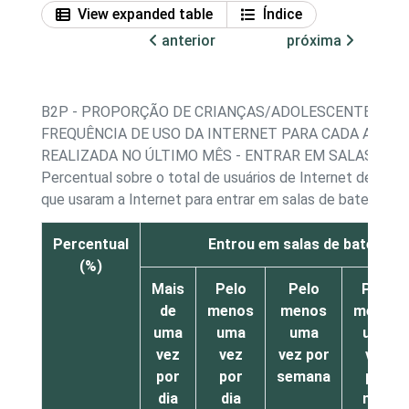
View expanded table
Índice
anterior
próxima
B2P - PROPORÇÃO DE CRIANÇAS/ADOLESCENTES, PO
FREQUÊNCIA DE USO DA INTERNET PARA CADA ATIVI
REALIZADA NO ÚLTIMO MÊS - ENTRAR EM SALAS DE 
Percentual sobre o total de usuários de Internet de 11 a
que usaram a Internet para entrar em salas de bate-papo
Percentual
Entrou em salas de bate-pap
(%)
Mais
Pelo
Pelo
Pelo
de
menos
menos
menos
uma
uma
uma
uma
vez
vez
vez por
vez
por
por
semana
por
dia
dia
mês