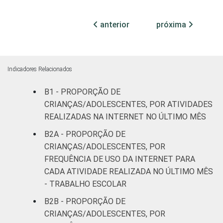
Fundamental
anterior
próxima
25
36
II
Médio ou
21
47
mais
Indicadores Relacionados
FAIXA ETÁRIA
B1 - PROPORÇÃO DE
De 11 a 12
26
40
DA CRIANÇA OU
anos
CRIANÇAS/ADOLESCENTES, POR ATIVIDADES
DO
REALIZADAS NA INTERNET NO ÚLTIMO MÊS
ADOLESCENTE
De 13 a 14
B2A - PROPORÇÃO DE
14
40
anos
CRIANÇAS/ADOLESCENTES, POR
FREQUÊNCIA DE USO DA INTERNET PARA
De 15 a 17
21
34
CADA ATIVIDADE REALIZADA NO ÚLTIMO MÊS
anos
- TRABALHO ESCOLAR
RENDA
Até 1 SM
26
29
B2B - PROPORÇÃO DE
FAMILIAR
CRIANÇAS/ADOLESCENTES, POR