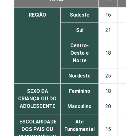
REGIÃO
Sudeste
16
34
Sul
21
49
Centro-
Oeste e
18
43
Norte
Nordeste
25
34
SEXO DA
Feminino
18
50
CRIANÇA OU DO
ADOLESCENTE
Masculino
20
28
ESCOLARIDADE
Até
DOS PAIS OU
Fundamental
15
33
RESPONSÁVEIS
I