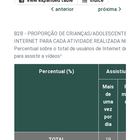
View expanded table
Índice
anterior
próxima
B2B - PROPORÇÃO DE CRIANÇAS/ADOLESCENTES, PO
INTERNET PARA CADA ATIVIDADE REALIZADA NO ÚLTI
Percentual sobre o total de usuários de Internet de 11 a
para assistir a vídeos¹
Percentual (%)
Assistiu a ví
Mais
Pelo
de
menos
uma
uma
vez
vez
por
por
dia
dia
TOTAL
19
38