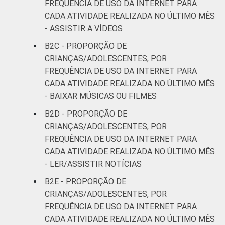
Mais de 1
FREQUÊNCIA DE USO DA INTERNET PARA
17
47
SM até 2 SM
CADA ATIVIDADE REALIZADA NO ÚLTIMO MÊS
- ASSISTIR A VÍDEOS
Mais de 2
21
49
B2C - PROPORÇÃO DE
SM até 3 SM
CRIANÇAS/ADOLESCENTES, POR
FREQUÊNCIA DE USO DA INTERNET PARA
Mais de 3
14
28
CADA ATIVIDADE REALIZADA NO ÚLTIMO MÊS
SM
- BAIXAR MÚSICAS OU FILMES
CLASSE
AB
22
58
B2D - PROPORÇÃO DE
SOCIAL
CRIANÇAS/ADOLESCENTES, POR
C
19
28
FREQUÊNCIA DE USO DA INTERNET PARA
CADA ATIVIDADE REALIZADA NO ÚLTIMO MÊS
DE
12
37
- LER/ASSISTIR NOTÍCIAS
B2E - PROPORÇÃO DE
¹Base: 811 usuários de Internet de 11 a 17
CRIANÇAS/ADOLESCENTES, POR
anos que usaram a Internet para assistir a
FREQUÊNCIA DE USO DA INTERNET PARA
vídeos. Respostas estimuladas. Dados
CADA ATIVIDADE REALIZADA NO ÚLTIMO MÊS
coletados entre outubro de 2014 e fevereiro