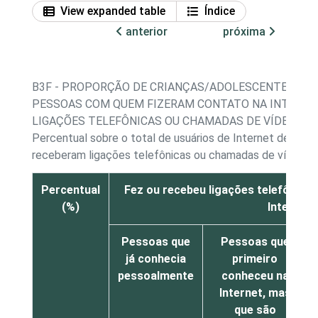
View expanded table
Índice
anterior
próxima
B3F - PROPORÇÃO DE CRIANÇAS/ADOLESCENTES, PO
PESSOAS COM QUEM FIZERAM CONTATO NA INTERNET
LIGAÇÕES TELEFÔNICAS OU CHAMADAS DE VÍDEO NA
Percentual sobre o total de usuários de Internet de 11 a
receberam ligações telefônicas ou chamadas de vídeo na
Percentual
Fez ou recebeu ligações telefônica
(%)
Internet
Pessoas que
Pessoas que
já conhecia
primeiro
pessoalmente
conheceu na
Internet, mas
que são