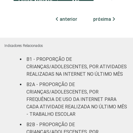
ESCOLARIDADE
Até
DOS PAIS OU
Fundamental
77
13
RESPONSÁVEIS
I
anterior
próxima
Fundamental
72
21
II
Indicadores Relacionados
Médio ou
75
14
mais
B1 - PROPORÇÃO DE
CRIANÇAS/ADOLESCENTES, POR ATIVIDADES
FAIXA ETÁRIA
De 11 a 12
REALIZADAS NA INTERNET NO ÚLTIMO MÊS
62
17
DA CRIANÇA OU
anos
B2A - PROPORÇÃO DE
DO
CRIANÇAS/ADOLESCENTES, POR
ADOLESCENTE
De 13 a 14
86
7
FREQUÊNCIA DE USO DA INTERNET PARA
anos
CADA ATIVIDADE REALIZADA NO ÚLTIMO MÊS
- TRABALHO ESCOLAR
De 15 a 17
72
20
anos
B2B - PROPORÇÃO DE
CRIANÇAS/ADOLESCENTES, POR