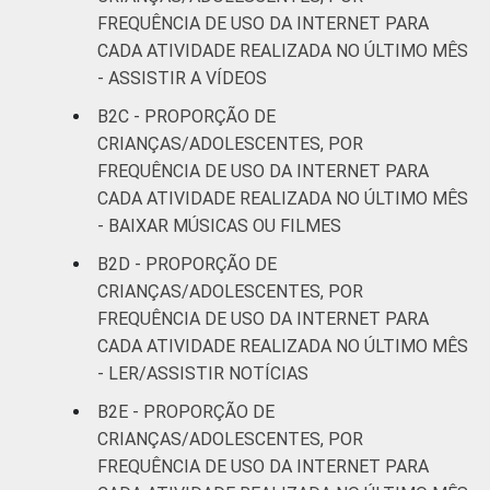
RENDA
Até 1 SM
65
19
FREQUÊNCIA DE USO DA INTERNET PARA
FAMILIAR
CADA ATIVIDADE REALIZADA NO ÚLTIMO MÊS
Mais de 1
- ASSISTIR A VÍDEOS
74
14
SM até 2 SM
B2C - PROPORÇÃO DE
CRIANÇAS/ADOLESCENTES, POR
Mais de 2
71
19
FREQUÊNCIA DE USO DA INTERNET PARA
SM até 3 SM
CADA ATIVIDADE REALIZADA NO ÚLTIMO MÊS
- BAIXAR MÚSICAS OU FILMES
Mais de 3
83
11
SM
B2D - PROPORÇÃO DE
CRIANÇAS/ADOLESCENTES, POR
CLASSE
AB
80
9
FREQUÊNCIA DE USO DA INTERNET PARA
SOCIAL
CADA ATIVIDADE REALIZADA NO ÚLTIMO MÊS
C
77
15
- LER/ASSISTIR NOTÍCIAS
B2E - PROPORÇÃO DE
DE
61
24
CRIANÇAS/ADOLESCENTES, POR
FREQUÊNCIA DE USO DA INTERNET PARA
¹Base: 1 213 usuários de Internet de 11 a 17