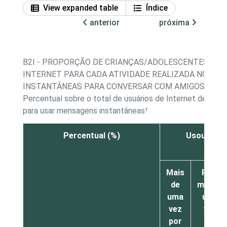
View expanded table
Índice
anterior
próxima
B2I - PROPORÇÃO DE CRIANÇAS/ADOLESCENTES, POR
INTERNET PARA CADA ATIVIDADE REALIZADA NO ÚLT
INSTANTÂNEAS PARA CONVERSAR COM AMIGOS
Percentual sobre o total de usuários de Internet de 11 a
para usar mensagens instantâneas¹
Percentual (%)
Usou mens
con
Mais
Pelo
de
menos
uma
uma
vez
vez
por
por