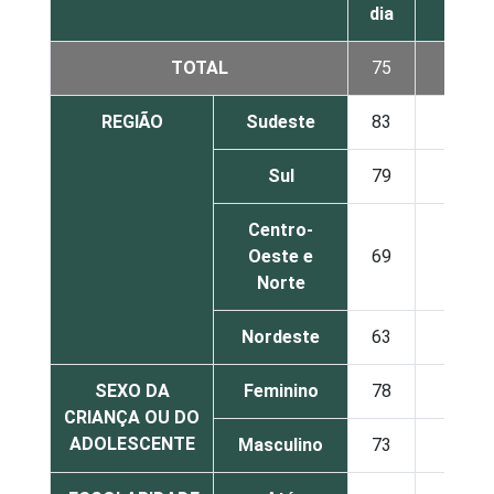
dia
dia
TOTAL
75
15
REGIÃO
Sudeste
83
10
Sul
79
13
Centro-
Oeste e
69
14
Norte
Nordeste
63
25
SEXO DA
Feminino
78
14
CRIANÇA OU DO
ADOLESCENTE
Masculino
73
15