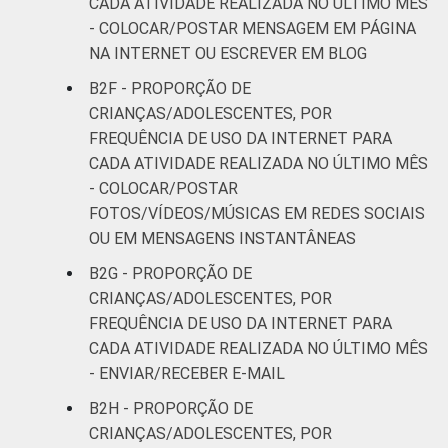
CADA ATIVIDADE REALIZADA NO ÚLTIMO MÊS
anos que usaram a Internet para usar
- COLOCAR/POSTAR MENSAGEM EM PÁGINA
mensagens instantâneas. Respostas
NA INTERNET OU ESCREVER EM BLOG
estimuladas. Dados coletados entre outubro
de 2014 e fevereiro de 2015.
B2F - PROPORÇÃO DE
Fonte: NIC.br - out 2014 / fev 2015
CRIANÇAS/ADOLESCENTES, POR
FREQUÊNCIA DE USO DA INTERNET PARA
CADA ATIVIDADE REALIZADA NO ÚLTIMO MÊS
- COLOCAR/POSTAR
FOTOS/VÍDEOS/MÚSICAS EM REDES SOCIAIS
OU EM MENSAGENS INSTANTÂNEAS
B2G - PROPORÇÃO DE
CRIANÇAS/ADOLESCENTES, POR
FREQUÊNCIA DE USO DA INTERNET PARA
CADA ATIVIDADE REALIZADA NO ÚLTIMO MÊS
- ENVIAR/RECEBER E-MAIL
B2H - PROPORÇÃO DE
CRIANÇAS/ADOLESCENTES, POR