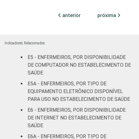
(até 50
leitos)
anterior
próxima
Com
internação
96
4
(mais de
Indicadores Relacionados
50 leitos)
E5 - ENFERMEIROS, POR DISPONIBILIDADE
Serviço de
DE COMPUTADOR NO ESTABELECIMENTO DE
apoio à
SAÚDE
-
-
diagnose e
E5A - ENFERMEIROS, POR TIPO DE
terapia
EQUIPAMENTO ELETRÔNICO DISPONÍVEL
PARA USO NO ESTABELECIMENTO DE SAÚDE
IDENTIFICAÇÃO DE
UBS
91
9
UNIDADE BÁSICA
E6 - ENFERMEIROS, POR DISPONIBILIDADE
DE SAÚDE
Não UBS
91
9
DE INTERNET NO ESTABELECIMENTO DE
SAÚDE
FAIXA ETÁRIA
Até 30
89
11
E6A - ENFERMEIROS, POR TIPO DE
anos