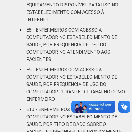
EQUIPAMENTO DISPONÍVEL PARA USO NO
ESTABELECIMENTO COM ACESSO À
De 31 a 40
91
9
INTERNET
anos
E8 - ENFERMEIROS COM ACESSO A
De 41
COMPUTADOR NO ESTABELECIMENTO DE
anos ou
93
7
SAÚDE, POR FREQUÊNCIA DE USO DO
mais
COMPUTADOR NO ATENDIMENTO AOS
PACIENTES
LOCALIZAÇÃO
Capital
97
3
E9 - ENFERMEIROS COM ACESSO A
COMPUTADOR NO ESTABELECIMENTO DE
Interior
87
13
SAÚDE, POR FREQUÊNCIA DE USO DO
COMPUTADOR DURANTE O TRABALHO COMO
Fonte: CGI.br/NIC.br, Centro Regional de
ENFERMEIRO
Estudos para o Desenvolvimento da
Sociedade da Informação (Cetic.br),
E10 - ENFERMEIROS COM ACESSO A
Pesquisa sobre o uso das tecnologias de
COMPUTADOR NO ESTABELECIMENTO DE
informação e comunicação nos
SAÚDE, POR TIPO DE DADO SOBRE O
estabelecimentos de saúde brasileiros - TIC
PACIENTE DISPONÍVEL ELETRONICAMENTE