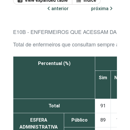
View expanded table
Índice
anterior
próxima
E10B - ENFERMEIROS QUE ACESSAM DADOS 
Total de enfermeiros que consultam sempre ao men
Percentual (%)
S
Sim
Não
Total
91
9
ESFERA
Público
89
11
ADMINISTRATIVA