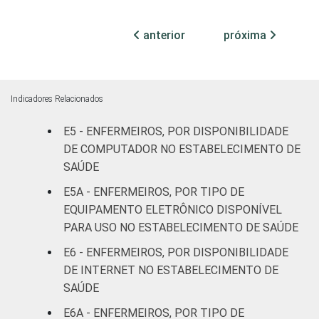
Com
internação
72
28
anterior
próxima
(até 50
leitos)
Com
Indicadores Relacionados
internação
95
5
(mais de
E5 - ENFERMEIROS, POR DISPONIBILIDADE
50 leitos)
DE COMPUTADOR NO ESTABELECIMENTO DE
SAÚDE
Serviço de
E5A - ENFERMEIROS, POR TIPO DE
apoio à
-
-
EQUIPAMENTO ELETRÔNICO DISPONÍVEL
diagnose e
PARA USO NO ESTABELECIMENTO DE SAÚDE
terapia
E6 - ENFERMEIROS, POR DISPONIBILIDADE
IDENTIFICAÇÃO DE
UBS
85
15
DE INTERNET NO ESTABELECIMENTO DE
UNIDADE BÁSICA
SAÚDE
DE SAÚDE
Não UBS
90
10
E6A - ENFERMEIROS, POR TIPO DE