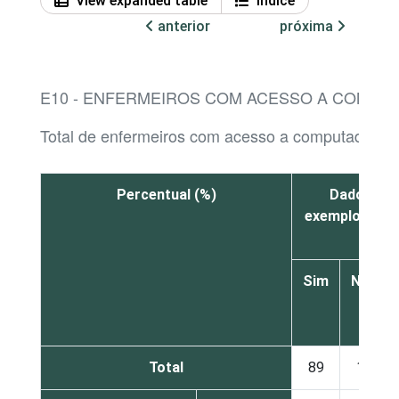
View expanded table
Índice
anterior
próxima
E10 - ENFERMEIROS COM ACESSO A COMPUT
Total de enfermeiros com acesso a computador n
Percentual (%)
Dados cad
exemplo, nome
Sim
Não
Total
89
11