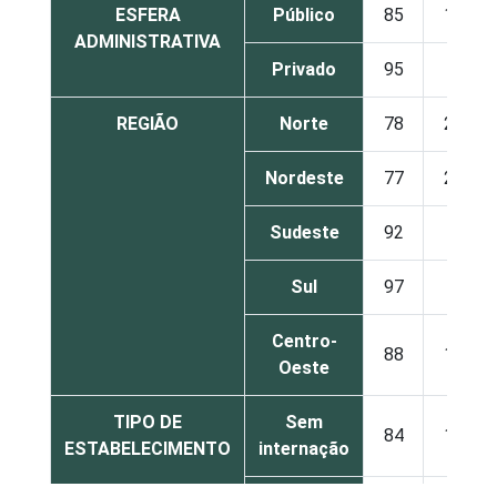
ESFERA
Público
85
15
ADMINISTRATIVA
Privado
95
5
REGIÃO
Norte
78
22
Nordeste
77
23
Sudeste
92
7
Sul
97
3
Centro-
88
12
Oeste
TIPO DE
Sem
84
16
ESTABELECIMENTO
internação