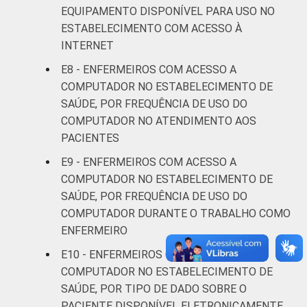
EQUIPAMENTO DISPONÍVEL PARA USO NO
FAIXA ETÁRIA
Até 30
86
14
ESTABELECIMENTO COM ACESSO À
anos
INTERNET
De 31 a 40
E8 - ENFERMEIROS COM ACESSO A
90
10
anos
COMPUTADOR NO ESTABELECIMENTO DE
SAÚDE, POR FREQUÊNCIA DE USO DO
De 41
COMPUTADOR NO ATENDIMENTO AOS
anos ou
89
11
PACIENTES
mais
E9 - ENFERMEIROS COM ACESSO A
LOCALIZAÇÃO
COMPUTADOR NO ESTABELECIMENTO DE
Capital
95
5
SAÚDE, POR FREQUÊNCIA DE USO DO
Interior
85
15
COMPUTADOR DURANTE O TRABALHO COMO
ENFERMEIRO
Fonte: CGI.br/NIC.br, Centro Regional de
E10 - ENFERMEIROS COM ACESSO A
Estudos para o Desenvolvimento da
COMPUTADOR NO ESTABELECIMENTO DE
Sociedade da Informação (Cetic.br),
SAÚDE, POR TIPO DE DADO SOBRE O
Pesquisa sobre o uso das tecnologias de
PACIENTE DISPONÍVEL ELETRONICAMENTE