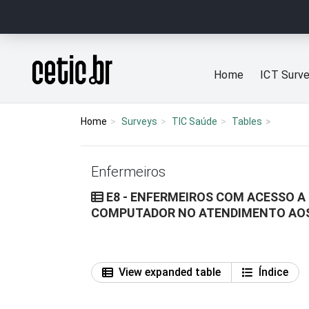
Ir para o conteúdo
Página inicial
Home
ICT Surv
Home
Surveys
TIC Saúde
Tables
Enfermeiros
E8 - ENFERMEIROS COM ACESSO A
COMPUTADOR NO ATENDIMENTO AOS
View expanded table
Índice