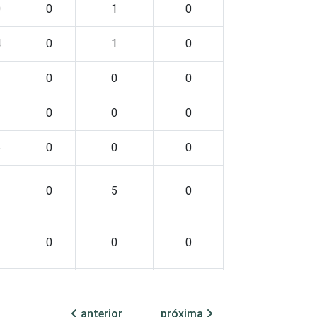
0
0
1
0
4
0
1
0
0
0
0
0
0
0
6
0
0
0
3
0
5
0
2
0
0
0
-
-
-
anterior
próxima