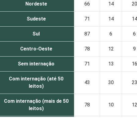
Nordeste
66
14
2
Sudeste
71
14
1
Sul
87
6
6
Centro-Oeste
78
12
9
Sem internação
71
13
1
Com internação (até 50
43
30
2
leitos)
Com internação (mais de 50
78
10
1
leitos)
Serviço de apoio à diagnose
-
-
-
e terapia