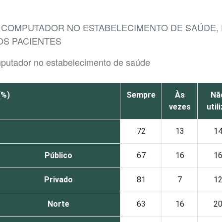
A COMPUTADOR NO ESTABELECIMENTO DE SAÚDE,
S PACIENTES
mputador no estabelecimento de saúde
(%)
Sempre
Às
Nã
vezes
util
72
13
1
Público
67
16
1
Privado
81
7
1
Norte
63
16
2