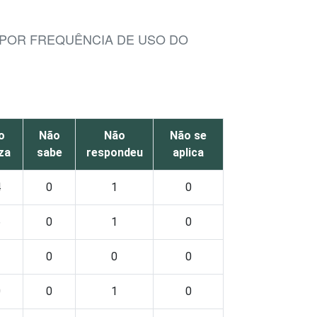
 POR FREQUÊNCIA DE USO DO
o
Não
Não
Não se
iza
sabe
respondeu
aplica
4
0
1
0
6
0
1
0
2
0
0
0
0
0
1
0