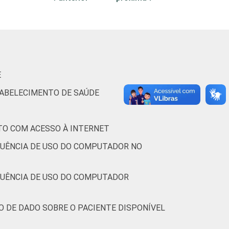
5
0
0
0
4
0
1
0
5
0
0
0
E
5
0
0
0
TABELECIMENTO DE SAÚDE
3
0
1
0
TO COM ACESSO À INTERNET
3
0
1
0
QUÊNCIA DE USO DO COMPUTADOR NO
5
0
0
0
QUÊNCIA DE USO DO COMPUTADOR
(Cetic.br), Pesquisa sobre o uso das
9.
O DE DADO SOBRE O PACIENTE DISPONÍVEL