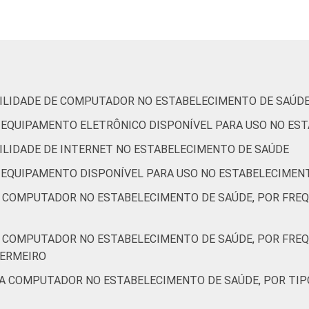
UBS
70
14
1
Não UBS
73
12
1
Até 30 anos
70
15
1
IBILIDADE DE COMPUTADOR NO ESTABELECIMENTO DE SAÚD
De 31 a 40 anos
73
11
1
DE EQUIPAMENTO ELETRÔNICO DISPONÍVEL PARA USO NO ES
BILIDADE DE INTERNET NO ESTABELECIMENTO DE SAÚDE
De 41 anos ou mais
73
13
1
DE EQUIPAMENTO DISPONÍVEL PARA USO NO ESTABELECIMEN
Capital
75
10
1
A COMPUTADOR NO ESTABELECIMENTO DE SAÚDE, POR FRE
Interior
71
14
1
A COMPUTADOR NO ESTABELECIMENTO DE SAÚDE, POR FRE
FERMEIRO
de Estudos para o Desenvolvimento da Sociedade da Informação 
ão nos estabelecimentos de saúde brasileiros - TIC Saúde 201
 A COMPUTADOR NO ESTABELECIMENTO DE SAÚDE, POR TIP