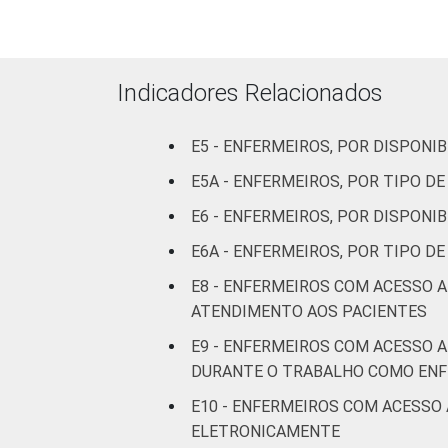
IDENTIFICAÇÃO DE UNIDADE BÁSICA
DE SAÚDE
Indicadores Relacionados
FAIXA ETÁRIA
E5 - ENFERMEIROS, POR DISPON
E5A - ENFERMEIROS, POR TIPO 
E6 - ENFERMEIROS, POR DISPONI
E6A - ENFERMEIROS, POR TIPO 
LOCALIZAÇÃO
E8 - ENFERMEIROS COM ACESSO 
ATENDIMENTO AOS PACIENTES
E9 - ENFERMEIROS COM ACESSO 
DURANTE O TRABALHO COMO EN
Fonte: CGI.br/NIC.br, Centro Regional 
tecnologias de informação e comunicaç
E10 - ENFERMEIROS COM ACESSO
ELETRONICAMENTE