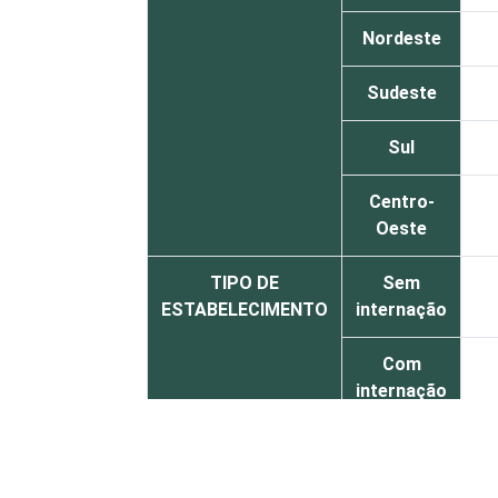
Nordeste
Sudeste
Sul
Centro-
Oeste
TIPO DE
Sem
ESTABELECIMENTO
internação
Com
internação
(até 50
leitos)