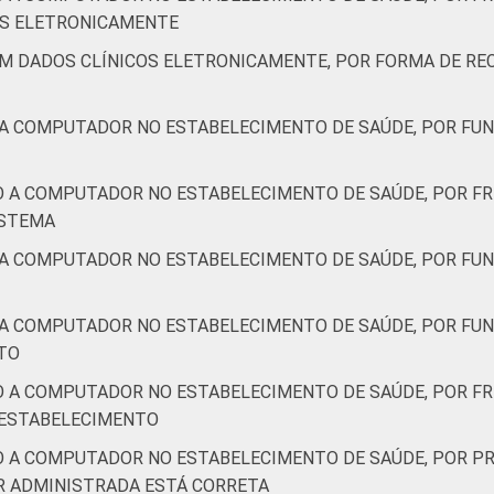
IS ELETRONICAMENTE
AM DADOS CLÍNICOS ELETRONICAMENTE, POR FORMA DE RE
98
90
10
-
0
21
 A COMPUTADOR NO ESTABELECIMENTO DE SAÚDE, POR FUN
99
94
6
-
0
21
O A COMPUTADOR NO ESTABELECIMENTO DE SAÚDE, POR FR
98
85
15
-
0
22
ISTEMA
 A COMPUTADOR NO ESTABELECIMENTO DE SAÚDE, POR FUN
de Estudos para o Desenvolvimento da Sociedade da Informação 
ão nos estabelecimentos de saúde brasileiros - TIC Saúde 201
êm à disposição, para uso no estabelecimento, um dos quatro s
 A COMPUTADOR NO ESTABELECIMENTO DE SAÚDE, POR FU
TO
O A COMPUTADOR NO ESTABELECIMENTO DE SAÚDE, POR FR
 ESTABELECIMENTO
O A COMPUTADOR NO ESTABELECIMENTO DE SAÚDE, POR PR
R ADMINISTRADA ESTÁ CORRETA