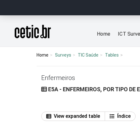
Ir para o conteúdo
Página inicial
Home
ICT Surv
Home
Surveys
TIC Saúde
Tables
Enfermeiros
E5A - ENFERMEIROS, POR TIPO D
View expanded table
Índice