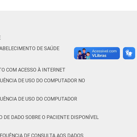
84
-
0
6
94
-
0
E
-
-
-
-
-
-
-
TABELECIMENTO DE SAÚDE
TO COM ACESSO À INTERNET
70
-
0
7
93
-
0
QUÊNCIA DE USO DO COMPUTADOR NO
81
-
0
5
95
-
0
QUÊNCIA DE USO DO COMPUTADOR
80
-
0
4
96
-
0
O DE DADO SOBRE O PACIENTE DISPONÍVEL
76
-
0
6
94
-
0
REQUÊNCIA DE CONSULTA AOS DADOS