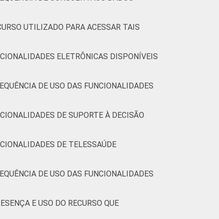
CURSO UTILIZADO PARA ACESSAR TAIS
79
-
0
6
94
-
0
CIONALIDADES ELETRÔNICAS DISPONÍVEIS
79
-
0
9
91
-
0
EQUÊNCIA DE USO DAS FUNCIONALIDADES
77
-
0
3
97
-
0
CIONALIDADES DE SUPORTE À DECISÃO
(Cetic.br), Pesquisa sobre o uso das
9.
eguintes equipamentos: computador de mesa,
NCIONALIDADES DE TELESSAÚDE
EQUÊNCIA DE USO DAS FUNCIONALIDADES
ESENÇA E USO DO RECURSO QUE