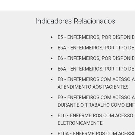
Com
internação
(mais de
Indicadores Relacionados
50 leitos)
Serviço de
E5 - ENFERMEIROS, POR DISPON
apoio à
E5A - ENFERMEIROS, POR TIPO 
diagnose e
E6 - ENFERMEIROS, POR DISPONI
terapia
E6A - ENFERMEIROS, POR TIPO 
IDENTIFICAÇÃO DE
UBS
E8 - ENFERMEIROS COM ACESSO 
UNIDADE BÁSICA
ATENDIMENTO AOS PACIENTES
DE SAÚDE
Não UBS
E9 - ENFERMEIROS COM ACESSO 
FAIXA ETÁRIA
Até 30
DURANTE O TRABALHO COMO EN
anos
E10 - ENFERMEIROS COM ACESSO
ELETRONICAMENTE
De 31 a 40
anos
E10A - ENFERMEIROS COM ACESS