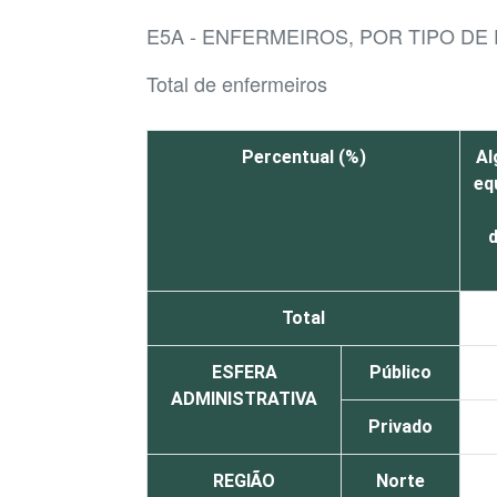
E5A - ENFERMEIROS, POR TIPO D
Total de enfermeiros
Percentual (%)
Al
eq
d
Total
ESFERA
Público
ADMINISTRATIVA
Privado
REGIÃO
Norte