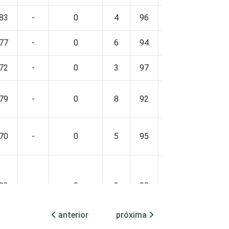
83
-
0
4
96
-
0
77
-
0
6
94
-
0
72
-
0
3
97
-
0
79
-
0
8
92
-
0
70
-
0
5
95
-
0
83
-
0
2
98
-
0
anterior
próxima