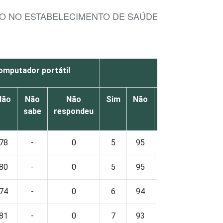
SO NO ESTABELECIMENTO DE SAÚDE
omputador portátil
Tablet
Não
Não
Não
Sim
Não
Não
Não
sabe
respondeu
sabe
respond
78
-
0
5
95
-
0
80
-
0
5
95
-
0
74
-
0
6
94
-
0
81
-
0
7
93
-
0