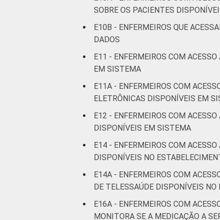
SOBRE OS PACIENTES DISPONÍVE
De 41
E10B - ENFERMEIROS QUE ACESS
anos ou
DADOS
mais
E11 - ENFERMEIROS COM ACESSO
LOCALIZAÇÃO
Capital
EM SISTEMA
E11A - ENFERMEIROS COM ACESS
Interior
ELETRÔNICAS DISPONÍVEIS EM S
E12 - ENFERMEIROS COM ACESSO
Fonte: CGI.br/NIC.br, Centro Regional 
DISPONÍVEIS EM SISTEMA
tecnologias de informação e comunicaç
¹Consideram-se os profissionais que t
E14 - ENFERMEIROS COM ACESSO
computador portátil, tablet ou celular.
DISPONÍVEIS NO ESTABELECIMEN
E14A - ENFERMEIROS COM ACESS
DE TELESSAÚDE DISPONÍVEIS NO
E16A - ENFERMEIROS COM ACESS
MONITORA SE A MEDICAÇÃO A SE