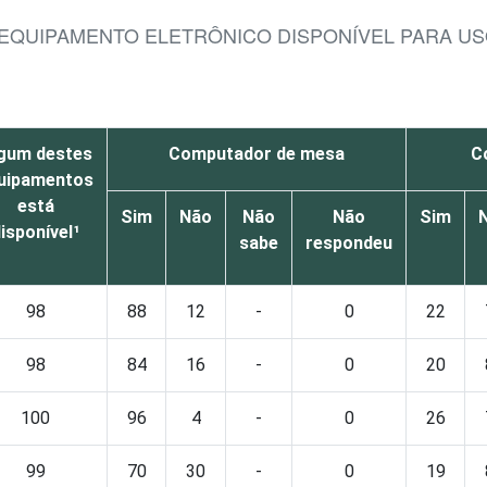
E EQUIPAMENTO ELETRÔNICO DISPONÍVEL PARA U
gum destes
Computador de mesa
C
uipamentos
está
Sim
Não
Não
Não
Sim
isponível¹
sabe
respondeu
98
88
12
-
0
22
98
84
16
-
0
20
100
96
4
-
0
26
99
70
30
-
0
19