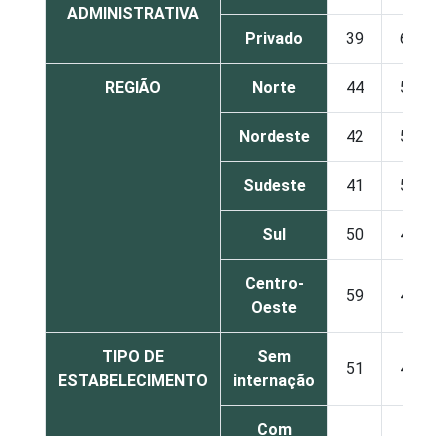
ADMINISTRATIVA
Privado
39
61
REGIÃO
Norte
44
56
Nordeste
42
58
Sudeste
41
59
Sul
50
48
Centro-
59
40
Oeste
TIPO DE
Sem
51
49
ESTABELECIMENTO
internação
Com