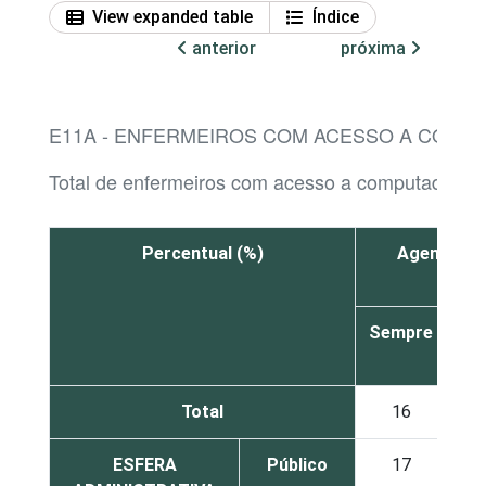
View expanded table
Índice
anterior
próxima
E11A - ENFERMEIROS COM ACESSO A COMPU
Total de enfermeiros com acesso a computador n
Percentual (%)
Agendar co
Sempre
À
ve
Total
16
1
ESFERA
Público
17
1