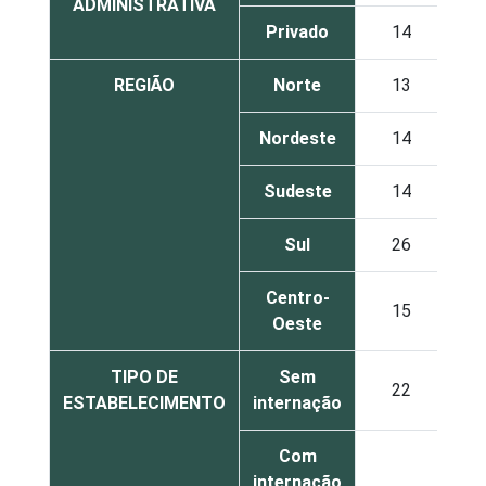
ADMINISTRATIVA
Privado
14
1
REGIÃO
Norte
13
1
Nordeste
14
1
Sudeste
14
1
Sul
26
2
Centro-
15
1
Oeste
TIPO DE
Sem
22
1
ESTABELECIMENTO
internação
Com
internação