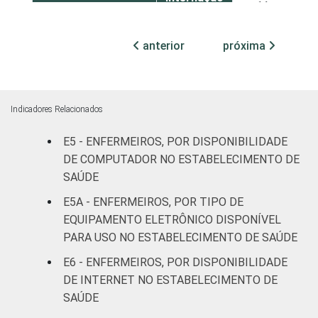
11
(até 50
leitos)
anterior
próxima
Com
internação
12
1
(mais de
Indicadores Relacionados
50 leitos)
E5 - ENFERMEIROS, POR DISPONIBILIDADE
Serviço de
DE COMPUTADOR NO ESTABELECIMENTO DE
apoio à
SAÚDE
-
diagnose e
E5A - ENFERMEIROS, POR TIPO DE
terapia
EQUIPAMENTO ELETRÔNICO DISPONÍVEL
PARA USO NO ESTABELECIMENTO DE SAÚDE
IDENTIFICAÇÃO DE
UBS
30
1
UNIDADE BÁSICA
E6 - ENFERMEIROS, POR DISPONIBILIDADE
DE SAÚDE
Não UBS
11
1
DE INTERNET NO ESTABELECIMENTO DE
SAÚDE
FAIXA ETÁRIA
Até 30
21
1