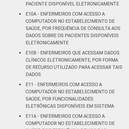
estabelecimentos de saúde brasileiros - TIC
PACIENTE DISPONÍVEL ELETRONICAMENTE
Saúde 2019.
E10A - ENFERMEIROS COM ACESSO A
¹Refere-se aos profissionais que declararam
COMPUTADOR NO ESTABELECIMENTO DE
não consultar o dado, apesar de ele estar
disponível. ²Refere-se aos profissionais que
SAÚDE, POR FREQUÊNCIA DE CONSULTA AOS
declararam não haver disponibilidade
DADOS SOBRE OS PACIENTES DISPONÍVEIS
eletrônica do dado, aos que declararam não
ELETRONICAMENTE
saber se o dado está disponível ou aos que
E10B - ENFERMEIROS QUE ACESSAM DADOS
não responderam à pergunta sobre a
CLÍNICOS ELETRONICAMENTE, POR FORMA
disponibilidade.
DE RECURSO UTILIZADO PARA ACESSAR TAIS
DADOS
E11 - ENFERMEIROS COM ACESSO A
COMPUTADOR NO ESTABELECIMENTO DE
SAÚDE, POR FUNCIONALIDADES
ELETRÔNICAS DISPONÍVEIS EM SISTEMA
E11A - ENFERMEIROS COM ACESSO A
COMPUTADOR NO ESTABELECIMENTO DE