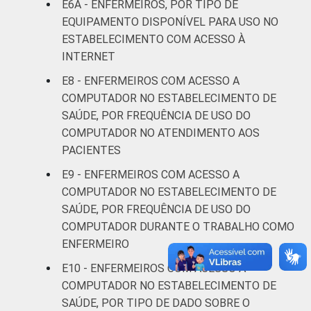
E6A - ENFERMEIROS, POR TIPO DE
anos
EQUIPAMENTO DISPONÍVEL PARA USO NO
ESTABELECIMENTO COM ACESSO À
De 31 a 40
18
1
INTERNET
anos
E8 - ENFERMEIROS COM ACESSO A
De 41
COMPUTADOR NO ESTABELECIMENTO DE
anos ou
10
1
SAÚDE, POR FREQUÊNCIA DE USO DO
mais
COMPUTADOR NO ATENDIMENTO AOS
PACIENTES
LOCALIZAÇÃO
Capital
11
1
E9 - ENFERMEIROS COM ACESSO A
COMPUTADOR NO ESTABELECIMENTO DE
Interior
19
1
SAÚDE, POR FREQUÊNCIA DE USO DO
COMPUTADOR DURANTE O TRABALHO COMO
Fonte: CGI.br/NIC.br, Centro Regional de
ENFERMEIRO
Estudos para o Desenvolvimento da
Sociedade da Informação (Cetic.br),
E10 - ENFERMEIROS COM ACESSO A
Pesquisa sobre o uso das tecnologias de
COMPUTADOR NO ESTABELECIMENTO DE
informação e comunicação nos
SAÚDE, POR TIPO DE DADO SOBRE O