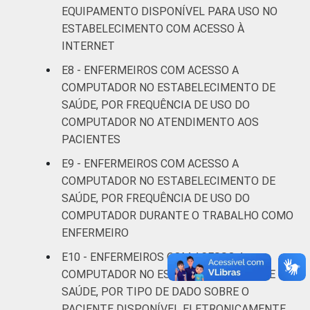
EQUIPAMENTO DISPONÍVEL PARA USO NO
ESTABELECIMENTO COM ACESSO À
De 31 a 40
91
9
INTERNET
anos
E8 - ENFERMEIROS COM ACESSO A
De 41
COMPUTADOR NO ESTABELECIMENTO DE
anos ou
93
7
SAÚDE, POR FREQUÊNCIA DE USO DO
mais
COMPUTADOR NO ATENDIMENTO AOS
PACIENTES
LOCALIZAÇÃO
Capital
97
3
E9 - ENFERMEIROS COM ACESSO A
COMPUTADOR NO ESTABELECIMENTO DE
Interior
87
13
SAÚDE, POR FREQUÊNCIA DE USO DO
COMPUTADOR DURANTE O TRABALHO COMO
Fonte: CGI.br/NIC.br, Centro Regional de
ENFERMEIRO
Estudos para o Desenvolvimento da
Sociedade da Informação (Cetic.br),
E10 - ENFERMEIROS COM ACESSO A
Pesquisa sobre o uso das tecnologias de
COMPUTADOR NO ESTABELECIMENTO DE
informação e comunicação nos
SAÚDE, POR TIPO DE DADO SOBRE O
estabelecimentos de saúde brasileiros - TIC
PACIENTE DISPONÍVEL ELETRONICAMENTE