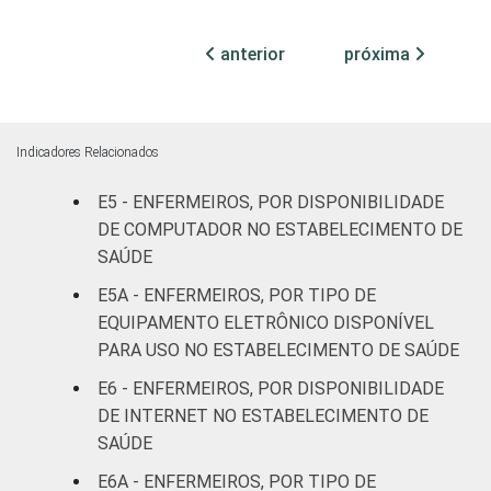
(até 50
leitos)
anterior
próxima
Com
internação
96
4
(mais de
Indicadores Relacionados
50 leitos)
E5 - ENFERMEIROS, POR DISPONIBILIDADE
Serviço de
DE COMPUTADOR NO ESTABELECIMENTO DE
apoio à
SAÚDE
-
-
diagnose e
E5A - ENFERMEIROS, POR TIPO DE
terapia
EQUIPAMENTO ELETRÔNICO DISPONÍVEL
PARA USO NO ESTABELECIMENTO DE SAÚDE
IDENTIFICAÇÃO DE
UBS
91
9
UNIDADE BÁSICA
E6 - ENFERMEIROS, POR DISPONIBILIDADE
DE SAÚDE
Não UBS
91
9
DE INTERNET NO ESTABELECIMENTO DE
SAÚDE
FAIXA ETÁRIA
Até 30
89
11
E6A - ENFERMEIROS, POR TIPO DE
anos