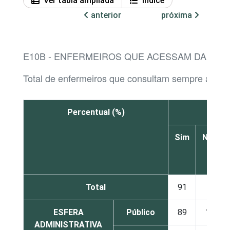
Ver tabla ampliada
Índice
anterior
próxima
E10B - ENFERMEIROS QUE ACESSAM DADOS 
Total de enfermeiros que consultam sempre ao men
Percentual (%)
S
Sim
Não
Total
91
9
ESFERA
Público
89
11
ADMINISTRATIVA