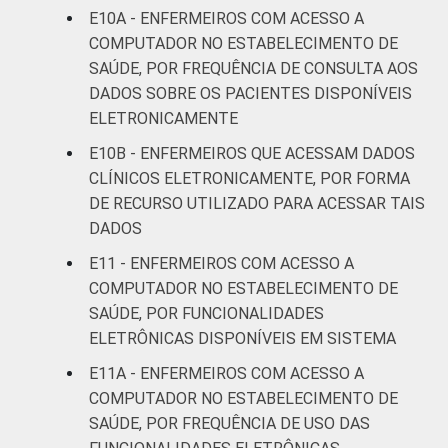
E10A - ENFERMEIROS COM ACESSO A
Fonte: CGI.br/NIC.br, Centro Regional de
COMPUTADOR NO ESTABELECIMENTO DE
Estudos para o Desenvolvimento da
SAÚDE, POR FREQUÊNCIA DE CONSULTA AOS
Sociedade da Informação (Cetic.br),
DADOS SOBRE OS PACIENTES DISPONÍVEIS
Pesquisa sobre o uso das tecnologias de
informação e comunicação nos
ELETRONICAMENTE
estabelecimentos de saúde brasileiros - TIC
E10B - ENFERMEIROS QUE ACESSAM DADOS
Saúde 2019.
CLÍNICOS ELETRONICAMENTE, POR FORMA
DE RECURSO UTILIZADO PARA ACESSAR TAIS
DADOS
E11 - ENFERMEIROS COM ACESSO A
COMPUTADOR NO ESTABELECIMENTO DE
SAÚDE, POR FUNCIONALIDADES
ELETRÔNICAS DISPONÍVEIS EM SISTEMA
E11A - ENFERMEIROS COM ACESSO A
COMPUTADOR NO ESTABELECIMENTO DE
SAÚDE, POR FREQUÊNCIA DE USO DAS