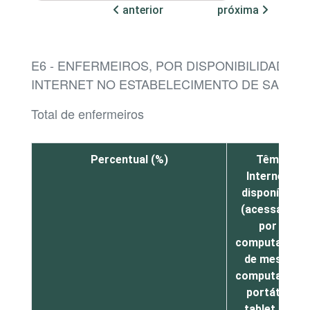
anterior
próxima
E6 - ENFERMEIROS, POR DISPONIBILIDADE D
INTERNET NO ESTABELECIMENTO DE SAÚDE
Total de enfermeiros
Percentual (%)
Têm
Internet
disponível
(acessada
por
computador
de mesa,
computador
portátil,
tablet ou