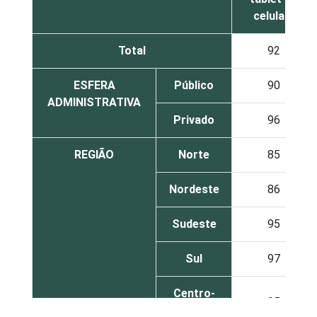
celular)
Total
92
ESFERA
Público
90
ADMINISTRATIVA
Privado
96
REGIÃO
Norte
85
Nordeste
86
Sudeste
95
Sul
97
Centro-
95
Oeste