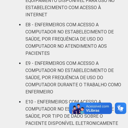
EQUIPAMENTO DISPONÍVEL PARA USO NO
ESTABELECIMENTO COM ACESSO À
IDENTIFICAÇÃO DE
UBS
88
UNIDADE BÁSICA
INTERNET
DE SAÚDE
Não UBS
94
E8 - ENFERMEIROS COM ACESSO A
COMPUTADOR NO ESTABELECIMENTO DE
FAIXA ETÁRIA
Até 30
SAÚDE, POR FREQUÊNCIA DE USO DO
94
anos
COMPUTADOR NO ATENDIMENTO AOS
PACIENTES
De 31 a 40
93
E9 - ENFERMEIROS COM ACESSO A
anos
COMPUTADOR NO ESTABELECIMENTO DE
SAÚDE, POR FREQUÊNCIA DE USO DO
De 41
anos ou
93
COMPUTADOR DURANTE O TRABALHO COMO
mais
ENFERMEIRO
E10 - ENFERMEIROS COM ACESSO A
LOCALIZAÇÃO
Capital
94
COMPUTADOR NO ESTABELECIMENTO DE
SAÚDE, POR TIPO DE DADO SOBRE O
Interior
91
PACIENTE DISPONÍVEL ELETRONICAMENTE