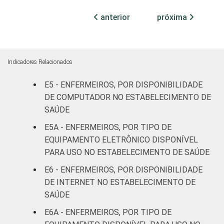
anterior
próxima
TIPO DE
Sem
91
ESTABELECIMENTO
internação
Com
Indicadores Relacionados
internação
93
(até 50
E5 - ENFERMEIROS, POR DISPONIBILIDADE
leitos)
DE COMPUTADOR NO ESTABELECIMENTO DE
SAÚDE
Com
E5A - ENFERMEIROS, POR TIPO DE
internação
93
EQUIPAMENTO ELETRÔNICO DISPONÍVEL
(mais de
PARA USO NO ESTABELECIMENTO DE SAÚDE
50 leitos)
E6 - ENFERMEIROS, POR DISPONIBILIDADE
Serviço de
DE INTERNET NO ESTABELECIMENTO DE
apoio à
SAÚDE
-
diagnose e
E6A - ENFERMEIROS, POR TIPO DE
terapia