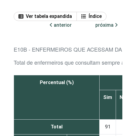
Ver tabela expandida
Índice
anterior
próxima
E10B - ENFERMEIROS QUE ACESSAM DADOS 
Total de enfermeiros que consultam sempre ao men
Percentual (%)
S
Sim
Não
Total
91
9