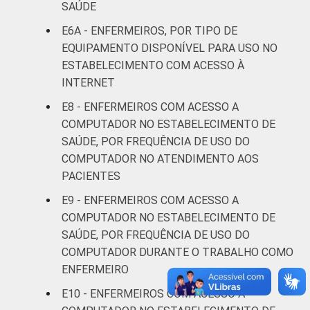
SAÚDE
FAIXA ETÁRIA
Até 30
89
11
E6A - ENFERMEIROS, POR TIPO DE
anos
EQUIPAMENTO DISPONÍVEL PARA USO NO
ESTABELECIMENTO COM ACESSO À
De 31 a 40
91
9
INTERNET
anos
E8 - ENFERMEIROS COM ACESSO A
De 41
COMPUTADOR NO ESTABELECIMENTO DE
anos ou
93
7
SAÚDE, POR FREQUÊNCIA DE USO DO
mais
COMPUTADOR NO ATENDIMENTO AOS
PACIENTES
LOCALIZAÇÃO
Capital
97
3
E9 - ENFERMEIROS COM ACESSO A
COMPUTADOR NO ESTABELECIMENTO DE
Interior
87
13
SAÚDE, POR FREQUÊNCIA DE USO DO
COMPUTADOR DURANTE O TRABALHO COMO
Fonte: CGI.br/NIC.br, Centro Regional de
ENFERMEIRO
Estudos para o Desenvolvimento da
Sociedade da Informação (Cetic.br),
E10 - ENFERMEIROS COM ACESSO A
Pesquisa sobre o uso das tecnologias de