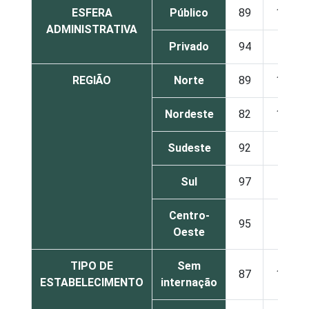
ESFERA
Público
89
11
ADMINISTRATIVA
Privado
94
6
REGIÃO
Norte
89
11
Nordeste
82
18
Sudeste
92
8
Sul
97
3
Centro-
95
5
Oeste
TIPO DE
Sem
87
13
ESTABELECIMENTO
internação