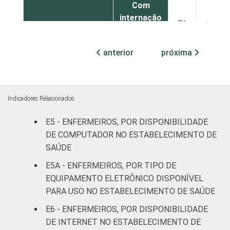
Com
internação
70
30
(até 50
leitos)
anterior
próxima
Com
internação
96
4
(mais de
Indicadores Relacionados
50 leitos)
E5 - ENFERMEIROS, POR DISPONIBILIDADE
Serviço de
DE COMPUTADOR NO ESTABELECIMENTO DE
apoio à
SAÚDE
-
-
diagnose e
E5A - ENFERMEIROS, POR TIPO DE
terapia
EQUIPAMENTO ELETRÔNICO DISPONÍVEL
PARA USO NO ESTABELECIMENTO DE SAÚDE
IDENTIFICAÇÃO DE
UBS
91
9
UNIDADE BÁSICA
E6 - ENFERMEIROS, POR DISPONIBILIDADE
DE SAÚDE
Não UBS
91
9
DE INTERNET NO ESTABELECIMENTO DE