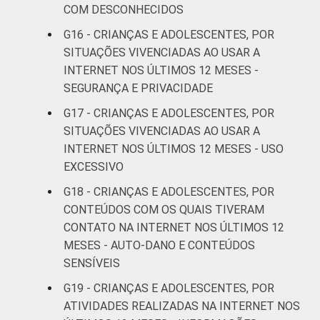
COM DESCONHECIDOS
crianças e adolescentes no Brasil - TIC Kids
Online Brasil 2019. ¹Dados coletados por
G16 - CRIANÇAS E ADOLESCENTES, POR
meio de questionários de
SITUAÇÕES VIVENCIADAS AO USAR A
autopreenchimento.
INTERNET NOS ÚLTIMOS 12 MESES -
SEGURANÇA E PRIVACIDADE
G17 - CRIANÇAS E ADOLESCENTES, POR
SITUAÇÕES VIVENCIADAS AO USAR A
INTERNET NOS ÚLTIMOS 12 MESES - USO
EXCESSIVO
G18 - CRIANÇAS E ADOLESCENTES, POR
CONTEÚDOS COM OS QUAIS TIVERAM
CONTATO NA INTERNET NOS ÚLTIMOS 12
MESES - AUTO-DANO E CONTEÚDOS
SENSÍVEIS
G19 - CRIANÇAS E ADOLESCENTES, POR
ATIVIDADES REALIZADAS NA INTERNET NOS