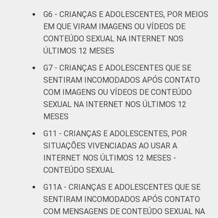
G6 - CRIANÇAS E ADOLESCENTES, POR MEIOS
De 15 a 17
19
EM QUE VIRAM IMAGENS OU VÍDEOS DE
anos
CONTEÚDO SEXUAL NA INTERNET NOS
ÚLTIMOS 12 MESES
RENDA
Até 1 SM
11
FAMILIAR
G7 - CRIANÇAS E ADOLESCENTES QUE SE
Mais de 1
SENTIRAM INCOMODADOS APÓS CONTATO
13
SM até 2 SM
COM IMAGENS OU VÍDEOS DE CONTEÚDO
SEXUAL NA INTERNET NOS ÚLTIMOS 12
Mais de 2
MESES
13
SM até 3 SM
G11 - CRIANÇAS E ADOLESCENTES, POR
SITUAÇÕES VIVENCIADAS AO USAR A
Mais de 3
20
INTERNET NOS ÚLTIMOS 12 MESES -
SM
CONTEÚDO SEXUAL
Não tem
G11A - CRIANÇAS E ADOLESCENTES QUE SE
29
renda
SENTIRAM INCOMODADOS APÓS CONTATO
COM MENSAGENS DE CONTEÚDO SEXUAL NA
Não sabe
13