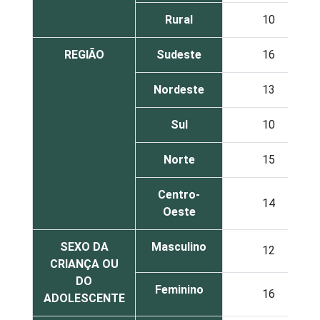
Rural
10
REGIÃO
Sudeste
16
Nordeste
13
Sul
10
Norte
15
Centro-
14
Oeste
SEXO DA
Masculino
12
CRIANÇA OU
DO
Feminino
16
ADOLESCENTE