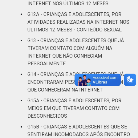
INTERNET NOS ÚLTIMOS 12 MESES
G12A - CRIANÇAS E ADOLESCENTES, POR
Não
20
ATIVIDADES REALIZADAS NA INTERNET NOS
respondeu
ÚLTIMOS 12 MESES - CONTEÚDO SEXUAL
CLASSE
AB
19
G13 - CRIANÇAS E ADOLESCENTES QUE JÁ
SOCIAL
TIVERAM CONTATO COM ALGUÉM NA
C
14
INTERNET QUE NÃO CONHECIAM
PESSOALMENTE
DE
12
G14 - CRIANÇAS E ADOLESCENTES QUE JÁ
ENCONTRARAM PESSOALMENTE ALGUÉM
DOMICÍLIO
Sim
15
COM ACESSO
QUE CONHECERAM NA INTERNET
À INTERNET
Não
10
G15A - CRIANÇAS E ADOLESCENTES, POR
MEIOS EM QUE TIVERAM CONTATO COM
Fonte: CGI.br/NIC.br, Centro Regional de
DESCONHECIDOS
Estudos para o Desenvolvimento da
G15B - CRIANÇAS E ADOLESCENTES QUE SE
Sociedade da Informação (Cetic.br),
SENTIRAM INCOMODADOS APÓS ENCONTRO
Pesquisa sobre o uso da Internet por