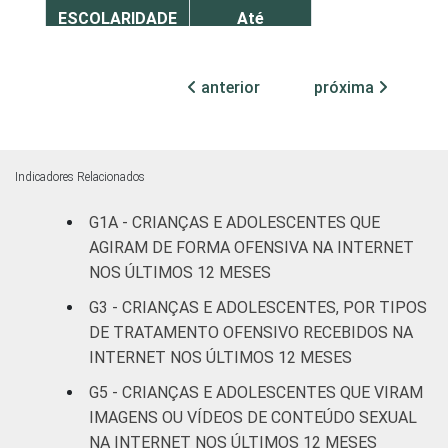
ESCOLARIDADE
Até
DOS PAIS OU
Fundamental
13
RESPONSÁVEIS
I
anterior
próxima
Fundamental
16
II
Indicadores Relacionados
Médio ou
14
mais
G1A - CRIANÇAS E ADOLESCENTES QUE
AGIRAM DE FORMA OFENSIVA NA INTERNET
FAIXA ETÁRIA
De 9 a 10
NOS ÚLTIMOS 12 MESES
0
DA CRIANÇA
anos
G3 - CRIANÇAS E ADOLESCENTES, POR TIPOS
OU DO
DE TRATAMENTO OFENSIVO RECEBIDOS NA
ADOLESCENTE
De 11 a 12
13
INTERNET NOS ÚLTIMOS 12 MESES
anos
G5 - CRIANÇAS E ADOLESCENTES QUE VIRAM
De 13 a 14
IMAGENS OU VÍDEOS DE CONTEÚDO SEXUAL
20
anos
NA INTERNET NOS ÚLTIMOS 12 MESES