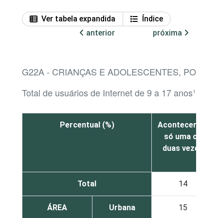
Ver tabela expandida
Índice
anterior
próxima
G22A - CRIANÇAS E ADOLESCENTES, POR F
Total de usuários de Internet de 9 a 17 anos¹
Percentual (%)
Aconteceram
só uma ou
duas vezes
Total
14
ÁREA
Urbana
15