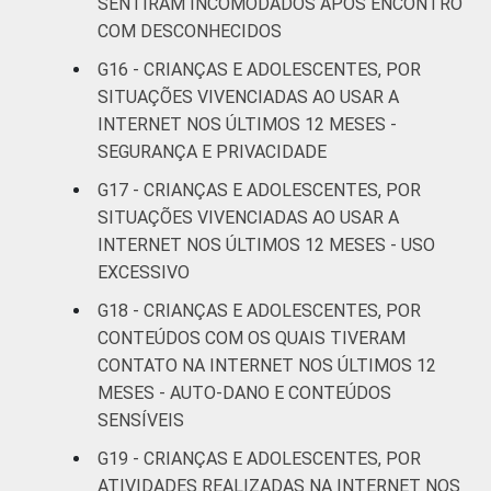
Não
SENTIRAM INCOMODADOS APÓS ENCONTRO
21
1
respondeu
COM DESCONHECIDOS
G16 - CRIANÇAS E ADOLESCENTES, POR
CLASSE
AB
22
2
SITUAÇÕES VIVENCIADAS AO USAR A
SOCIAL
INTERNET NOS ÚLTIMOS 12 MESES -
C
19
2
SEGURANÇA E PRIVACIDADE
DE
21
1
G17 - CRIANÇAS E ADOLESCENTES, POR
SITUAÇÕES VIVENCIADAS AO USAR A
DOMICÍLIO
Sim
20
2
INTERNET NOS ÚLTIMOS 12 MESES - USO
COM ACESSO
EXCESSIVO
À INTERNET
Não
24
1
G18 - CRIANÇAS E ADOLESCENTES, POR
CONTEÚDOS COM OS QUAIS TIVERAM
Fonte: CGI.br/NIC.br, Centro Regional de
CONTATO NA INTERNET NOS ÚLTIMOS 12
Estudos para o Desenvolvimento da
MESES - AUTO-DANO E CONTEÚDOS
Sociedade da Informação (Cetic.br),
SENSÍVEIS
Pesquisa sobre o uso da Internet por
G19 - CRIANÇAS E ADOLESCENTES, POR
crianças e adolescentes no Brasil - TIC Kids
Online Brasil 2019. ¹Dados coletados por
ATIVIDADES REALIZADAS NA INTERNET NOS