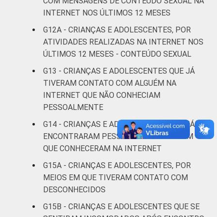
COM MENSAGENS DE CONTEÚDO SEXUAL NA
anos
INTERNET NOS ÚLTIMOS 12 MESES
RENDA
Até 1 SM
21
1
G12A - CRIANÇAS E ADOLESCENTES, POR
FAMILIAR
ATIVIDADES REALIZADAS NA INTERNET NOS
Mais de 1
ÚLTIMOS 12 MESES - CONTEÚDO SEXUAL
19
1
SM até 2 SM
G13 - CRIANÇAS E ADOLESCENTES QUE JÁ
TIVERAM CONTATO COM ALGUÉM NA
Mais de 2
19
2
INTERNET QUE NÃO CONHECIAM
SM até 3 SM
PESSOALMENTE
Mais de 3
G14 - CRIANÇAS E ADOLESCENTES QUE JÁ
21
2
SM
ENCONTRARAM PESSOALMENTE ALGUÉM
QUE CONHECERAM NA INTERNET
Não tem
29
G15A - CRIANÇAS E ADOLESCENTES, POR
renda
MEIOS EM QUE TIVERAM CONTATO COM
DESCONHECIDOS
Não sabe
17
2
G15B - CRIANÇAS E ADOLESCENTES QUE SE