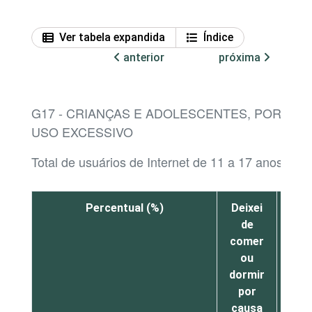
Ver tabela expandida
Índice
anterior
próxima
G17 - CRIANÇAS E ADOLESCENTES, POR SIT
USO EXCESSIVO
Total de usuários de Internet de 11 a 17 anos¹
Percentual (%)
Deixei
Me s
de
mal
comer
al
ou
mom
dormir
por
por
po
causa
esta