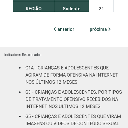
REGIÃO
Sudeste
21
2
Nordeste
23
1
anterior
próxima
Sul
16
1
Norte
16
2
Indicadores Relacionados
Centro-
G1A - CRIANÇAS E ADOLESCENTES QUE
20
2
Oeste
AGIRAM DE FORMA OFENSIVA NA INTERNET
NOS ÚLTIMOS 12 MESES
SEXO DA
Masculino
21
1
G3 - CRIANÇAS E ADOLESCENTES, POR TIPOS
CRIANÇA OU
DE TRATAMENTO OFENSIVO RECEBIDOS NA
DO
Feminino
20
2
ADOLESCENTE
INTERNET NOS ÚLTIMOS 12 MESES
G5 - CRIANÇAS E ADOLESCENTES QUE VIRAM
ESCOLARIDADE
Até
IMAGENS OU VÍDEOS DE CONTEÚDO SEXUAL
DOS PAIS OU
Fundamental
19
1