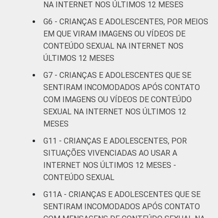
NA INTERNET NOS ÚLTIMOS 12 MESES
RESPONSÁVEIS
I
G6 - CRIANÇAS E ADOLESCENTES, POR MEIOS
EM QUE VIRAM IMAGENS OU VÍDEOS DE
Fundamental
24
1
II
CONTEÚDO SEXUAL NA INTERNET NOS
ÚLTIMOS 12 MESES
Médio ou
G7 - CRIANÇAS E ADOLESCENTES QUE SE
19
2
mais
SENTIRAM INCOMODADOS APÓS CONTATO
COM IMAGENS OU VÍDEOS DE CONTEÚDO
FAIXA ETÁRIA
De 9 a 10
-
SEXUAL NA INTERNET NOS ÚLTIMOS 12
DA CRIANÇA
anos
MESES
OU DO
ADOLESCENTE
De 11 a 12
G11 - CRIANÇAS E ADOLESCENTES, POR
13
1
anos
SITUAÇÕES VIVENCIADAS AO USAR A
INTERNET NOS ÚLTIMOS 12 MESES -
De 13 a 14
CONTEÚDO SEXUAL
19
2
anos
G11A - CRIANÇAS E ADOLESCENTES QUE SE
SENTIRAM INCOMODADOS APÓS CONTATO
De 15 a 17
25
2