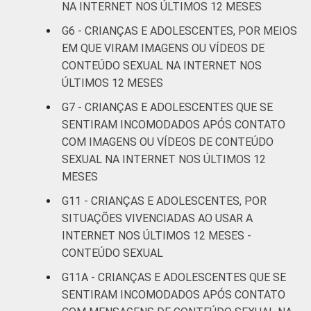
NA INTERNET NOS ÚLTIMOS 12 MESES
ADOLESCENTE
De 11 a 12
32
G6 - CRIANÇAS E ADOLESCENTES, POR MEIOS
anos
EM QUE VIRAM IMAGENS OU VÍDEOS DE
CONTEÚDO SEXUAL NA INTERNET NOS
De 13 a 14
53
ÚLTIMOS 12 MESES
anos
G7 - CRIANÇAS E ADOLESCENTES QUE SE
De 15 a 17
SENTIRAM INCOMODADOS APÓS CONTATO
59
anos
COM IMAGENS OU VÍDEOS DE CONTEÚDO
SEXUAL NA INTERNET NOS ÚLTIMOS 12
RENDA
Até 1 SM
43
MESES
FAMILIAR
G11 - CRIANÇAS E ADOLESCENTES, POR
Mais de 1
47
SITUAÇÕES VIVENCIADAS AO USAR A
SM até 2 SM
INTERNET NOS ÚLTIMOS 12 MESES -
CONTEÚDO SEXUAL
Mais de 2
44
SM até 3 SM
G11A - CRIANÇAS E ADOLESCENTES QUE SE
SENTIRAM INCOMODADOS APÓS CONTATO
Mais de 3