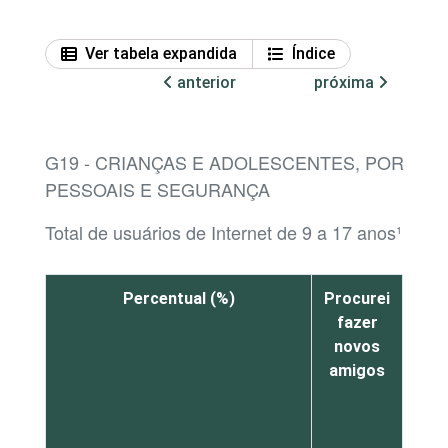
Ver tabela expandida
Índice
anterior
próxima
G19 - CRIANÇAS E ADOLESCENTES, POR ATI
PESSOAIS E SEGURANÇA
Total de usuários de Internet de 9 a 17 anos¹
Percentual (%)
Procurei
Env
fazer
pes
novos
al
amigos
não
pes