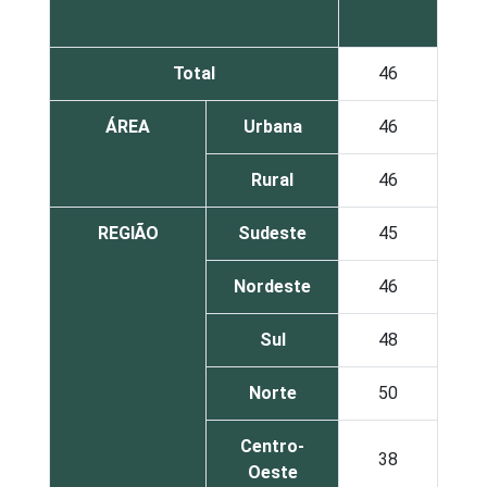
Total
46
ÁREA
Urbana
46
Rural
46
REGIÃO
Sudeste
45
Nordeste
46
Sul
48
Norte
50
Centro-
38
Oeste