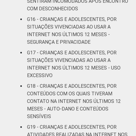
SENTIRAM INCOMODADOS APÓS ENCONTRO
À INTERNET
Não
48
COM DESCONHECIDOS
Fonte: CGI.br/NIC.br, Centro Regional de
G16 - CRIANÇAS E ADOLESCENTES, POR
Estudos para o Desenvolvimento da
SITUAÇÕES VIVENCIADAS AO USAR A
Sociedade da Informação (Cetic.br),
INTERNET NOS ÚLTIMOS 12 MESES -
Pesquisa sobre o uso da Internet por
SEGURANÇA E PRIVACIDADE
crianças e adolescentes no Brasil - TIC Kids
G17 - CRIANÇAS E ADOLESCENTES, POR
Online Brasil 2019. ¹Dados coletados por
SITUAÇÕES VIVENCIADAS AO USAR A
meio de questionários de
INTERNET NOS ÚLTIMOS 12 MESES - USO
autopreenchimento.
EXCESSIVO
G18 - CRIANÇAS E ADOLESCENTES, POR
CONTEÚDOS COM OS QUAIS TIVERAM
CONTATO NA INTERNET NOS ÚLTIMOS 12
MESES - AUTO-DANO E CONTEÚDOS
SENSÍVEIS
G19 - CRIANÇAS E ADOLESCENTES, POR
ATIVIDADES REALIZADAS NA INTERNET NOS