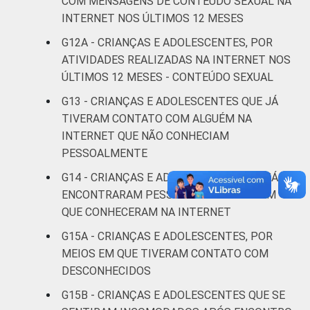
COM MENSAGENS DE CONTEÚDO SEXUAL NA
48
SM
INTERNET NOS ÚLTIMOS 12 MESES
G12A - CRIANÇAS E ADOLESCENTES, POR
Não tem
38
ATIVIDADES REALIZADAS NA INTERNET NOS
renda
ÚLTIMOS 12 MESES - CONTEÚDO SEXUAL
Não sabe
49
G13 - CRIANÇAS E ADOLESCENTES QUE JÁ
TIVERAM CONTATO COM ALGUÉM NA
Não
INTERNET QUE NÃO CONHECIAM
42
respondeu
PESSOALMENTE
G14 - CRIANÇAS E ADOLESCENTES QUE JÁ
CLASSE
AB
49
ENCONTRARAM PESSOALMENTE ALGUÉM
SOCIAL
QUE CONHECERAM NA INTERNET
C
44
G15A - CRIANÇAS E ADOLESCENTES, POR
DE
46
MEIOS EM QUE TIVERAM CONTATO COM
DESCONHECIDOS
DOMICÍLIO
Sim
45
G15B - CRIANÇAS E ADOLESCENTES QUE SE
COM ACESSO