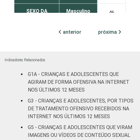
SEXO DA
Masculino
46
CRIANÇA OU
DO
Feminino
45
anterior
próxima
ADOLESCENTE
ESCOLARIDADE
Até
DOS PAIS OU
Fundamental
45
Indicadores Relacionados
RESPONSÁVEIS
I
G1A - CRIANÇAS E ADOLESCENTES QUE
Fundamental
AGIRAM DE FORMA OFENSIVA NA INTERNET
47
II
NOS ÚLTIMOS 12 MESES
G3 - CRIANÇAS E ADOLESCENTES, POR TIPOS
Médio ou
45
DE TRATAMENTO OFENSIVO RECEBIDOS NA
mais
INTERNET NOS ÚLTIMOS 12 MESES
FAIXA ETÁRIA
De 9 a 10
G5 - CRIANÇAS E ADOLESCENTES QUE VIRAM
24
DA CRIANÇA
anos
IMAGENS OU VÍDEOS DE CONTEÚDO SEXUAL
OU DO