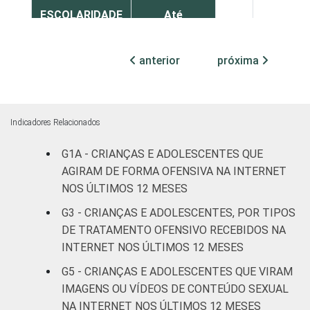
ESCOLARIDADE
Até
DOS PAIS OU
Fundamental
3
16
RESPONSÁVEIS
I
anterior
próxima
Fundamental
4
18
II
Indicadores Relacionados
Médio ou
2
16
mais
G1A - CRIANÇAS E ADOLESCENTES QUE
AGIRAM DE FORMA OFENSIVA NA INTERNET
FAIXA ETÁRIA
De 9 a 10
NOS ÚLTIMOS 12 MESES
2
2
DA CRIANÇA
anos
G3 - CRIANÇAS E ADOLESCENTES, POR TIPOS
OU DO
DE TRATAMENTO OFENSIVO RECEBIDOS NA
ADOLESCENTE
De 11 a 12
1
6
INTERNET NOS ÚLTIMOS 12 MESES
anos
G5 - CRIANÇAS E ADOLESCENTES QUE VIRAM
De 13 a 14
IMAGENS OU VÍDEOS DE CONTEÚDO SEXUAL
3
17
anos
NA INTERNET NOS ÚLTIMOS 12 MESES