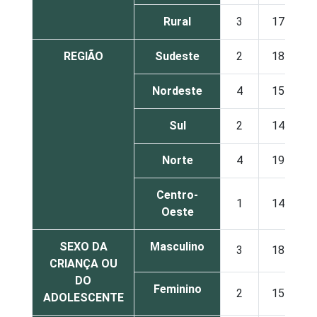
Rural
3
17
REGIÃO
Sudeste
2
18
Nordeste
4
15
Sul
2
14
Norte
4
19
Centro-
1
14
Oeste
SEXO DA
Masculino
3
18
CRIANÇA OU
DO
Feminino
2
15
ADOLESCENTE