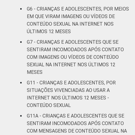
G6 - CRIANÇAS E ADOLESCENTES, POR MEIOS
De 15 a 17
5
30
EM QUE VIRAM IMAGENS OU VÍDEOS DE
anos
CONTEÚDO SEXUAL NA INTERNET NOS
ÚLTIMOS 12 MESES
RENDA
Até 1 SM
4
16
FAMILIAR
G7 - CRIANÇAS E ADOLESCENTES QUE SE
Mais de 1
SENTIRAM INCOMODADOS APÓS CONTATO
3
15
SM até 2 SM
COM IMAGENS OU VÍDEOS DE CONTEÚDO
SEXUAL NA INTERNET NOS ÚLTIMOS 12
Mais de 2
MESES
3
18
SM até 3 SM
G11 - CRIANÇAS E ADOLESCENTES, POR
SITUAÇÕES VIVENCIADAS AO USAR A
Mais de 3
2
17
INTERNET NOS ÚLTIMOS 12 MESES -
SM
CONTEÚDO SEXUAL
Não tem
G11A - CRIANÇAS E ADOLESCENTES QUE SE
0
11
renda
SENTIRAM INCOMODADOS APÓS CONTATO
COM MENSAGENS DE CONTEÚDO SEXUAL NA