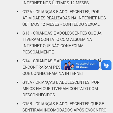
Não sabe
1
18
INTERNET NOS ÚLTIMOS 12 MESES
G12A - CRIANÇAS E ADOLESCENTES, POR
Não
2
18
ATIVIDADES REALIZADAS NA INTERNET NOS
respondeu
ÚLTIMOS 12 MESES - CONTEÚDO SEXUAL
CLASSE
AB
2
14
G13 - CRIANÇAS E ADOLESCENTES QUE JÁ
SOCIAL
TIVERAM CONTATO COM ALGUÉM NA
C
3
17
INTERNET QUE NÃO CONHECIAM
PESSOALMENTE
DE
4
17
G14 - CRIANÇAS E ADOLESCENTES QUE JÁ
ENCONTRARAM PESSOALMENTE ALGUÉM
DOMICÍLIO
Sim
3
16
QUE CONHECERAM NA INTERNET
COM ACESSO
À INTERNET
Não
5
19
G15A - CRIANÇAS E ADOLESCENTES, POR
MEIOS EM QUE TIVERAM CONTATO COM
Fonte: CGI.br/NIC.br, Centro Regional de
DESCONHECIDOS
Estudos para o Desenvolvimento da
G15B - CRIANÇAS E ADOLESCENTES QUE SE
Sociedade da Informação (Cetic.br),
SENTIRAM INCOMODADOS APÓS ENCONTRO
Pesquisa sobre o uso da Internet por