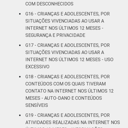
COM DESCONHECIDOS
crianças e adolescentes no Brasil - TIC Kids
Online Brasil 2019. ¹Dados coletados por
G16 - CRIANÇAS E ADOLESCENTES, POR
meio de questionários de
SITUAÇÕES VIVENCIADAS AO USAR A
autopreenchimento.
INTERNET NOS ÚLTIMOS 12 MESES -
SEGURANÇA E PRIVACIDADE
G17 - CRIANÇAS E ADOLESCENTES, POR
SITUAÇÕES VIVENCIADAS AO USAR A
INTERNET NOS ÚLTIMOS 12 MESES - USO
EXCESSIVO
G18 - CRIANÇAS E ADOLESCENTES, POR
CONTEÚDOS COM OS QUAIS TIVERAM
CONTATO NA INTERNET NOS ÚLTIMOS 12
MESES - AUTO-DANO E CONTEÚDOS
SENSÍVEIS
G19 - CRIANÇAS E ADOLESCENTES, POR
ATIVIDADES REALIZADAS NA INTERNET NOS