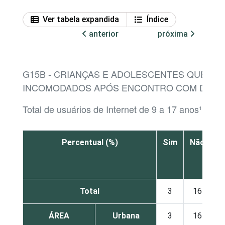
Ver tabela expandida
Índice
anterior
próxima
G15B - CRIANÇAS E ADOLESCENTES QUE SE
INCOMODADOS APÓS ENCONTRO COM DES
Total de usuários de Internet de 9 a 17 anos¹
Percentual (%)
Sim
Não
N
s
Total
3
16
ÁREA
Urbana
3
16