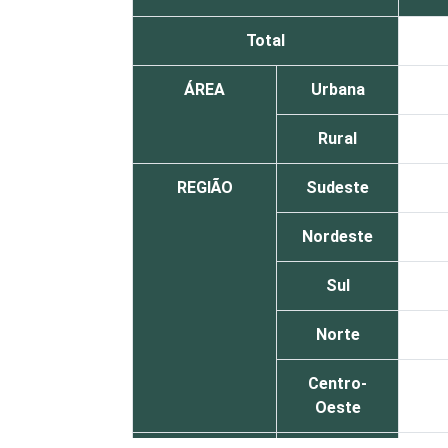
Total
ÁREA
Urbana
Rural
REGIÃO
Sudeste
Nordeste
Sul
Norte
Centro-
Oeste