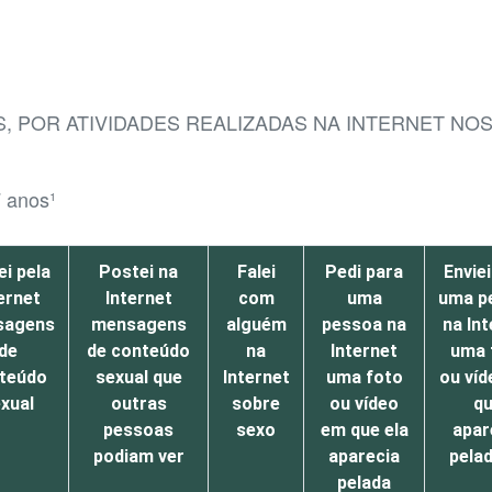
, POR ATIVIDADES REALIZADAS NA INTERNET NO
7 anos¹
ei pela
Postei na
Falei
Pedi para
Envie
ernet
Internet
com
uma
uma p
sagens
mensagens
alguém
pessoa na
na In
de
de conteúdo
na
Internet
uma 
teúdo
sexual que
Internet
uma foto
ou ví
xual
outras
sobre
ou vídeo
q
pessoas
sexo
em que ela
apar
podiam ver
aparecia
pela
pelada