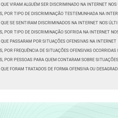
 QUE VIRAM ALGUÉM SER DISCRIMINADO NA INTERNET NOS
0
0
0
0
ES, POR TIPO DE DISCRIMINAÇÃO TESTEMUNHADA NA INTE
S QUE SE SENTIRAM DISCRIMINADOS NA INTERNET NOS ÚLT
12
0
9
9
S, POR TIPO DE DISCRIMINAÇÃO SOFRIDA NA INTERNET NO
S QUE PASSARAM POR SITUAÇÕES OFENSIVAS NA INTERNET
9
0
15
8
S, POR FREQUÊNCIA DE SITUAÇÕES OFENSIVAS OCORRIDAS
ES, POR PESSOAS PARA QUEM CONTARAM SOBRE SITUAÇÕES
5
2
17
4
S QUE FORAM TRATADOS DE FORMA OFENSIVA OU DESAGRAD
7
2
9
4
6
2
9
3
7
2
10
3
6
1
11
6