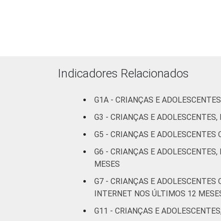
SEXO DA
Masculino
CRIANÇA OU
DO
Feminino
ADOLESCENTE
ESCOLARIDADE
Até
Indicadores Relacionados
DOS PAIS OU
Fundamental
RESPONSÁVEIS
I
G1A - CRIANÇAS E ADOLESCENTES
Fundamental
G3 - CRIANÇAS E ADOLESCENTES
II
G5 - CRIANÇAS E ADOLESCENTES
Médio ou
G6 - CRIANÇAS E ADOLESCENTES,
mais
MESES
G7 - CRIANÇAS E ADOLESCENTES
FAIXA ETÁRIA
De 9 a 10
INTERNET NOS ÚLTIMOS 12 MESE
DA CRIANÇA
anos
OU DO
G11 - CRIANÇAS E ADOLESCENTES
ADOLESCENTE
De 11 a 12