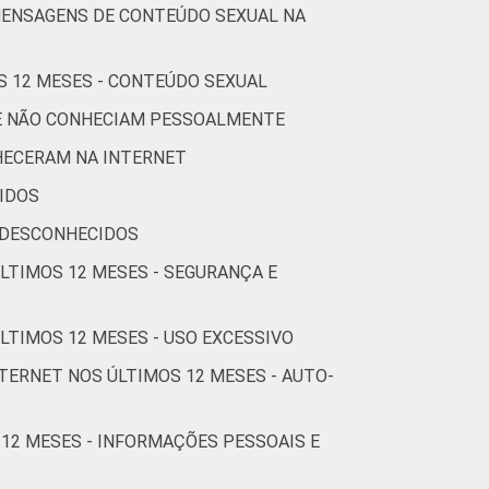
0
85
6
5
MENSAGENS DE CONTEÚDO SEXUAL NA
S 12 MESES - CONTEÚDO SEXUAL
1
79
3
4
UE NÃO CONHECIAM PESSOALMENTE
HECERAM NA INTERNET
4
67
5
9
IDOS
 DESCONHECIDOS
1
70
9
8
ÚLTIMOS 12 MESES - SEGURANÇA E
2
80
5
5
LTIMOS 12 MESES - USO EXCESSIVO
TERNET NOS ÚLTIMOS 12 MESES - AUTO-
5
78
2
5
 12 MESES - INFORMAÇÕES PESSOAIS E
2
72
1
9