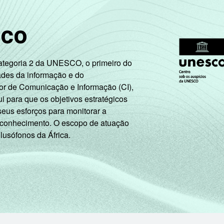
de Estudos para o Desenvolvimento da Sociedade da Informação (
sco
- TIC Kids Online Brasil 2019. ¹Dados coletados por meio de que
Categoria 2 da UNESCO, o primeiro do
ades da informação e do
or de Comunicação e Informação (CI),
 para que os objetivos estratégicos
seus esforços para monitorar a
 conhecimento. O escopo de atuação
 lusófonos da África.