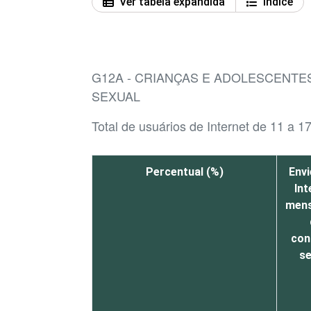
Ver tabela expandida
Índice
G12A - CRIANÇAS E ADOLESCENTES
SEXUAL
Total de usuários de Internet de 11 a 1
Percentual (%)
Envi
Int
men
con
se