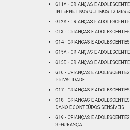
G11A - CRIANÇAS E ADOLESCEN
anos
INTERNET NOS ÚLTIMOS 12 MESE
De 13 a 14
G12A - CRIANÇAS E ADOLESCENTE
anos
G13 - CRIANÇAS E ADOLESCENTE
De 15 a 17
G14 - CRIANÇAS E ADOLESCENT
anos
G15A - CRIANÇAS E ADOLESCENT
G15B - CRIANÇAS E ADOLESCEN
RENDA
Até 1 SM
FAMILIAR
G16 - CRIANÇAS E ADOLESCENTES
Mais de 1
PRIVACIDADE
SM até 2 SM
G17 - CRIANÇAS E ADOLESCENTES
Mais de 2
G18 - CRIANÇAS E ADOLESCENTE
SM até 3 SM
DANO E CONTEÚDOS SENSÍVEIS
G19 - CRIANÇAS E ADOLESCENTES
Mais de 3
SEGURANÇA
SM