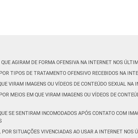
8
3
14
6
5
1
6
2
3
2
4
2
 QUE AGIRAM DE FORMA OFENSIVA NA INTERNET NOS ÚLTI
, POR TIPOS DE TRATAMENTO OFENSIVO RECEBIDOS NA INT
8
2
13
5
 QUE VIRAM IMAGENS OU VÍDEOS DE CONTEÚDO SEXUAL NA 
 POR MEIOS EM QUE VIRAM IMAGENS OU VÍDEOS DE CONTEÚ
7
2
11
4
 QUE SE SENTIRAM INCOMODADOS APÓS CONTATO COM IMA
-
-
-
-
-
S
, POR SITUAÇÕES VIVENCIADAS AO USAR A INTERNET NOS 