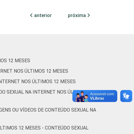
3
66
7
8
anterior
próxima
2
84
2
5
1
75
9
7
MOS 12 MESES
ERNET NOS ÚLTIMOS 12 MESES
3
72
5
7
INTERNET NOS ÚLTIMOS 12 MESES
DO SEXUAL NA INTERNET NOS ÚLTIMOS 12
2
76
3
7
GENS OU VÍDEOS DE CONTEÚDO SEXUAL NA
-
-
-
ÚLTIMOS 12 MESES - CONTEÚDO SEXUAL