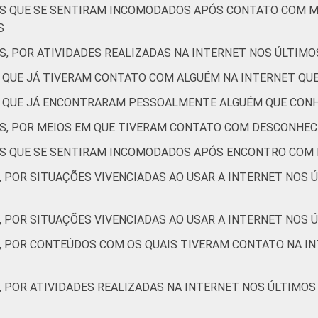
1
2
2
1
TES QUE SE SENTIRAM INCOMODADOS APÓS CONTATO COM 
S
S, POR ATIVIDADES REALIZADAS NA INTERNET NOS ÚLTIMO
5
1
10
2
S QUE JÁ TIVERAM CONTATO COM ALGUÉM NA INTERNET Q
ES QUE JÁ ENCONTRARAM PESSOALMENTE ALGUÉM QUE CON
10
3
15
6
ES, POR MEIOS EM QUE TIVERAM CONTATO COM DESCONHEC
TES QUE SE SENTIRAM INCOMODADOS APÓS ENCONTRO COM
7
3
9
3
, POR SITUAÇÕES VIVENCIADAS AO USAR A INTERNET NOS 
4
1
7
3
, POR SITUAÇÕES VIVENCIADAS AO USAR A INTERNET NOS Ú
S, POR CONTEÚDOS COM OS QUAIS TIVERAM CONTATO NA IN
7
3
12
5
, POR ATIVIDADES REALIZADAS NA INTERNET NOS ÚLTIMOS
7
3
14
4