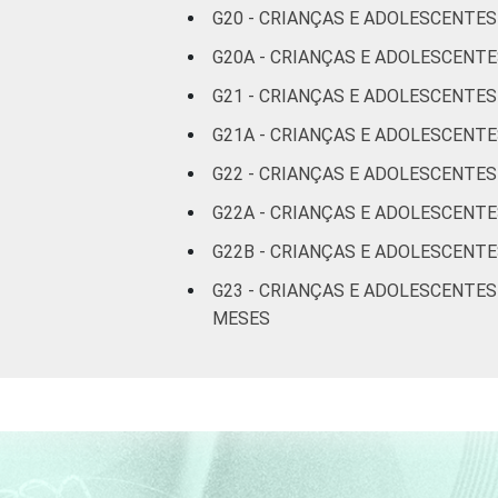
G20 - CRIANÇAS E ADOLESCENTES
Não tem
G20A - CRIANÇAS E ADOLESCENT
renda
G21 - CRIANÇAS E ADOLESCENTE
Não sabe
G21A - CRIANÇAS E ADOLESCENTE
G22 - CRIANÇAS E ADOLESCENTE
Não
respondeu
G22A - CRIANÇAS E ADOLESCENTE
G22B - CRIANÇAS E ADOLESCENT
CLASSE
AB
SOCIAL
G23 - CRIANÇAS E ADOLESCENTE
C
MESES
DE
DOMICÍLIO
Sim
COM ACESSO
À INTERNET
Não