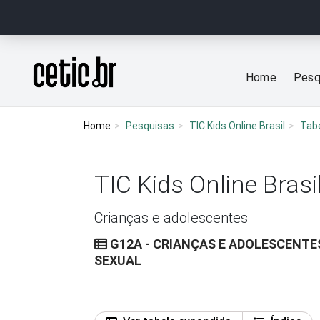
Ir para o conteúdo
Página inicial
Home
Pesq
Home
Pesquisas
TIC Kids Online Brasil
Tab
TIC Kids Online Brasi
Crianças e adolescentes
G12A - CRIANÇAS E ADOLESCENTES
SEXUAL