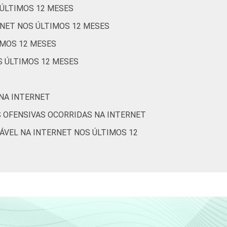
 ÚLTIMOS 12 MESES
0
100
0
0
RNET NOS ÚLTIMOS 12 MESES
IMOS 12 MESES
0
73
5
4
S ÚLTIMOS 12 MESES
0
69
8
8
 NA INTERNET
 OFENSIVAS OCORRIDAS NA INTERNET
2
74
1
6
ÁVEL NA INTERNET NOS ÚLTIMOS 12
2
78
3
6
2
71
8
8
2
76
4
7
3
66
10
8