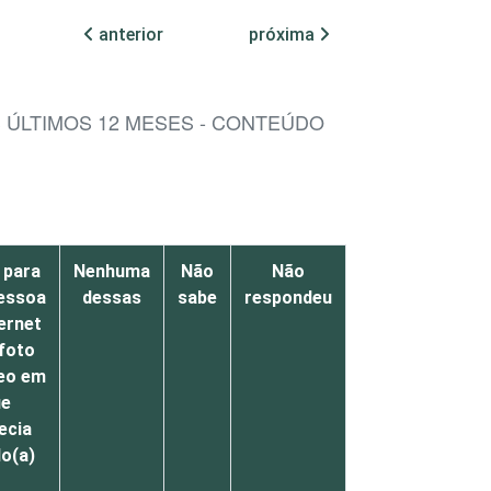
anterior
próxima
S ÚLTIMOS 12 MESES - CONTEÚDO
i para
Nenhuma
Não
Não
essoa
dessas
sabe
respondeu
ternet
foto
deo em
ue
ecia
do(a)