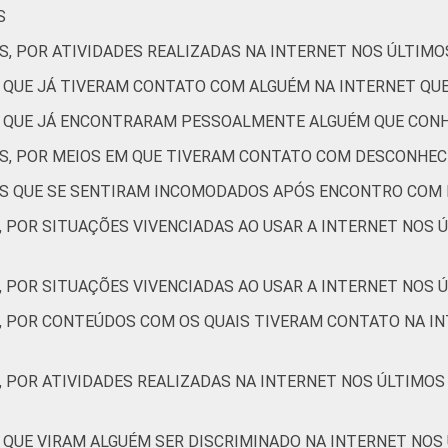
S
S, POR ATIVIDADES REALIZADAS NA INTERNET NOS ÚLTIMO
7
16
39
13
18
9
S QUE JÁ TIVERAM CONTATO COM ALGUÉM NA INTERNET Q
6
10
23
9
11
6
ES QUE JÁ ENCONTRARAM PESSOALMENTE ALGUÉM QUE CON
ES, POR MEIOS EM QUE TIVERAM CONTATO COM DESCONHEC
4
11
25
6
9
7
TES QUE SE SENTIRAM INCOMODADOS APÓS ENCONTRO COM
, POR SITUAÇÕES VIVENCIADAS AO USAR A INTERNET NOS 
4
12
28
9
11
7
, POR SITUAÇÕES VIVENCIADAS AO USAR A INTERNET NOS Ú
S, POR CONTEÚDOS COM OS QUAIS TIVERAM CONTATO NA IN
6
13
31
8
12
10
, POR ATIVIDADES REALIZADAS NA INTERNET NOS ÚLTIMOS
6
16
10
8
0
6
 QUE VIRAM ALGUÉM SER DISCRIMINADO NA INTERNET NOS