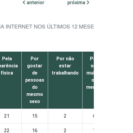
anterior
próxima
NA INTERNET NOS ÚLTIMOS 12 MESES
Pela
Por
Por não
Por
Outro
parência
gostar
estar
ser
s
física
de
trabalhando
mulher
pessoas
ou
do
menina
mesmo
sexo
21
15
2
6
6
22
16
2
7
7