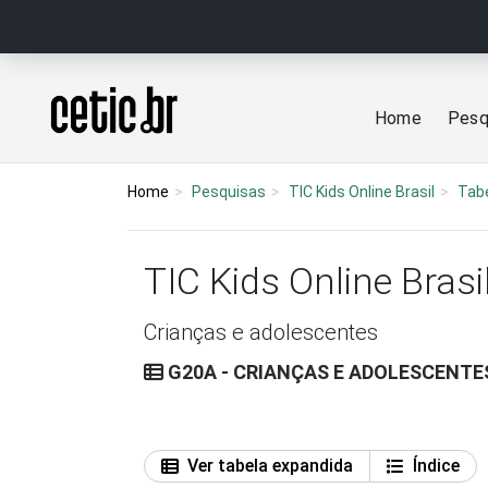
Ir para o conteúdo
Página inicial
Home
Pesq
Home
Pesquisas
TIC Kids Online Brasil
Tab
TIC Kids Online Brasi
Crianças e adolescentes
G20A - CRIANÇAS E ADOLESCENTE
Ver tabela expandida
Índice