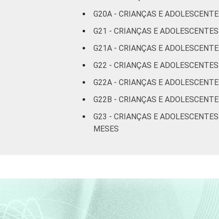
Não sabe
G20A - CRIANÇAS E ADOLESCENT
Não
G21 - CRIANÇAS E ADOLESCENTE
respondeu
G21A - CRIANÇAS E ADOLESCENTE
CLASSE
G22 - CRIANÇAS E ADOLESCENTE
AB
SOCIAL
G22A - CRIANÇAS E ADOLESCENTE
C
G22B - CRIANÇAS E ADOLESCENT
DE
G23 - CRIANÇAS E ADOLESCENTE
MESES
DOMICÍLIO
Sim
COM ACESSO
À INTERNET
Não
Fonte: CGI.br/NIC.br, Centro Regional 
por crianças e adolescentes no Brasil 