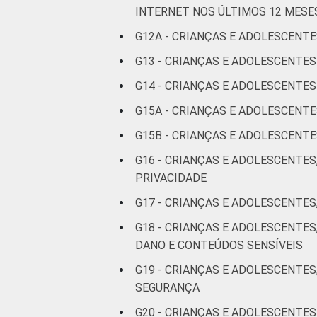
INTERNET NOS ÚLTIMOS 12 MESE
De 15 a 17
G12A - CRIANÇAS E ADOLESCENTE
anos
G13 - CRIANÇAS E ADOLESCENTE
RENDA
Até 1 SM
G14 - CRIANÇAS E ADOLESCENT
FAMILIAR
G15A - CRIANÇAS E ADOLESCENT
Mais de 1
G15B - CRIANÇAS E ADOLESCEN
SM até 2 SM
G16 - CRIANÇAS E ADOLESCENTES
Mais de 2
PRIVACIDADE
SM até 3 SM
G17 - CRIANÇAS E ADOLESCENTES
Mais de 3
G18 - CRIANÇAS E ADOLESCENTE
SM
DANO E CONTEÚDOS SENSÍVEIS
G19 - CRIANÇAS E ADOLESCENTES
Não tem
SEGURANÇA
renda
G20 - CRIANÇAS E ADOLESCENTES