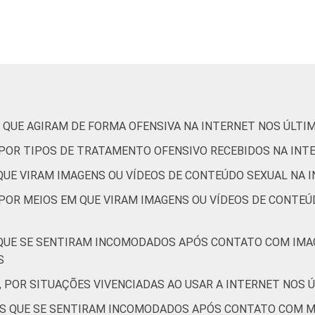
3
11
23
10
11
6
5
11
25
7
10
7
 QUE AGIRAM DE FORMA OFENSIVA NA INTERNET NOS ÚLTI
6
11
29
8
11
8
, POR TIPOS DE TRATAMENTO OFENSIVO RECEBIDOS NA INT
 QUE VIRAM IMAGENS OU VÍDEOS DE CONTEÚDO SEXUAL NA 
 POR MEIOS EM QUE VIRAM IMAGENS OU VÍDEOS DE CONTEÚ
3
5
6
2
1
3
 QUE SE SENTIRAM INCOMODADOS APÓS CONTATO COM IMA
2
7
17
5
4
4
S
, POR SITUAÇÕES VIVENCIADAS AO USAR A INTERNET NOS 
6
12
30
9
12
10
TES QUE SE SENTIRAM INCOMODADOS APÓS CONTATO COM 