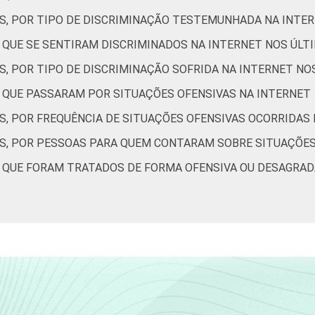
7
8
28
11
13
6
ES, POR TIPO DE DISCRIMINAÇÃO TESTEMUNHADA NA INTE
S QUE SE SENTIRAM DISCRIMINADOS NA INTERNET NOS ÚLT
2
16
28
9
18
5
S, POR TIPO DE DISCRIMINAÇÃO SOFRIDA NA INTERNET NO
S QUE PASSARAM POR SITUAÇÕES OFENSIVAS NA INTERNET
6
11
31
8
14
8
S, POR FREQUÊNCIA DE SITUAÇÕES OFENSIVAS OCORRIDAS
5
11
28
7
11
8
ES, POR PESSOAS PARA QUEM CONTARAM SOBRE SITUAÇÕES
5
11
22
9
9
6
S QUE FORAM TRATADOS DE FORMA OFENSIVA OU DESAGRAD
5
12
28
9
11
7
3
6
15
6
6
5
de Estudos para o Desenvolvimento da Sociedade da Informação (
- TIC Kids Online Brasil 2019. ¹Dados coletados por meio de que