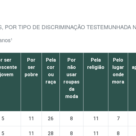
S, POR TIPO DE DISCRIMINAÇÃO TESTEMUNHADA 
 anos¹
r ser
Por
Pela
Por
Pela
Pelo
escente
ser
cor
não
religião
lugar
a
 jovem
pobre
ou
usar
onde
raça
roupas
mora
da
moda
5
11
26
8
11
7
5
11
28
8
11
8