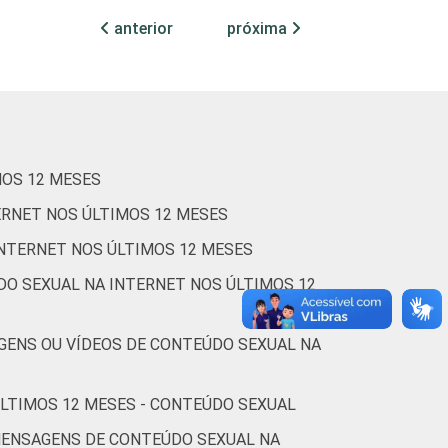
anterior
próxima
18
13
2
4
5
16
14
1
6
4
MOS 12 MESES
24
16
2
7
8
ERNET NOS ÚLTIMOS 12 MESES
INTERNET NOS ÚLTIMOS 12 MESES
DO SEXUAL NA INTERNET NOS ÚLTIMOS 12
3
2
1
2
2
GENS OU VÍDEOS DE CONTEÚDO SEXUAL NA
12
6
0
3
3
ÚLTIMOS 12 MESES - CONTEÚDO SEXUAL
27
19
2
6
10
MENSAGENS DE CONTEÚDO SEXUAL NA