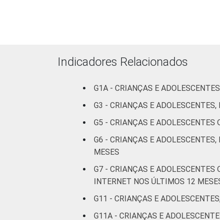
ESCOLARIDADE
Até
DOS PAIS OU
Fundamental
RESPONSÁVEIS
I
Indicadores Relacionados
Fundamental
II
G1A - CRIANÇAS E ADOLESCENTES
Médio ou
G3 - CRIANÇAS E ADOLESCENTES
mais
G5 - CRIANÇAS E ADOLESCENTES
FAIXA ETÁRIA
De 9 a 10
G6 - CRIANÇAS E ADOLESCENTES,
DA CRIANÇA
anos
MESES
OU DO
G7 - CRIANÇAS E ADOLESCENTES
ADOLESCENTE
De 11 a 12
INTERNET NOS ÚLTIMOS 12 MESE
anos
G11 - CRIANÇAS E ADOLESCENTES
De 13 a 14
G11A - CRIANÇAS E ADOLESCEN
anos