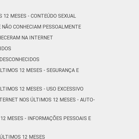
S 12 MESES - CONTEÚDO SEXUAL
30
24
3
10
8
UE NÃO CONHECIAM PESSOALMENTE
16
14
1
5
4
HECERAM NA INTERNET
IDOS
17
14
2
6
5
 DESCONHECIDOS
ÚLTIMOS 12 MESES - SEGURANÇA E
23
15
1
5
8
LTIMOS 12 MESES - USO EXCESSIVO
TERNET NOS ÚLTIMOS 12 MESES - AUTO-
30
17
3
11
10
 12 MESES - INFORMAÇÕES PESSOAIS E
16
15
0
0
0
 ÚLTIMOS 12 MESES