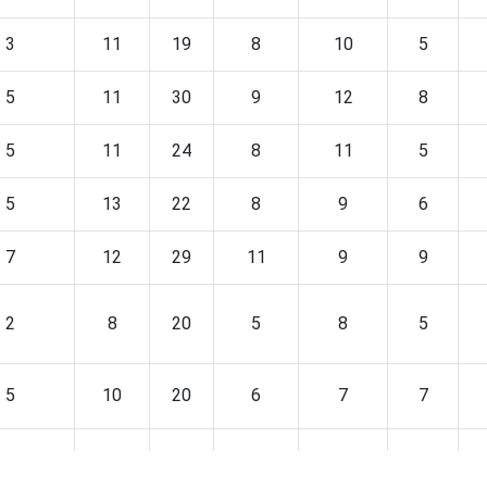
3
11
19
8
10
5
5
11
30
9
12
8
5
11
24
8
11
5
5
13
22
8
9
6
7
12
29
11
9
9
2
8
20
5
8
5
5
10
20
6
7
7
6
12
33
10
15
7