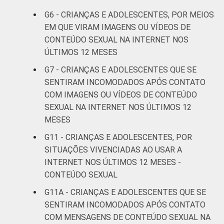
De 15 a 17
59
34
G6 - CRIANÇAS E ADOLESCENTES, POR MEIOS
anos
EM QUE VIRAM IMAGENS OU VÍDEOS DE
CONTEÚDO SEXUAL NA INTERNET NOS
RENDA
Até 1 SM
38
55
ÚLTIMOS 12 MESES
FAMILIAR
Mais de 1
G7 - CRIANÇAS E ADOLESCENTES QUE SE
43
49
SM até 2 SM
SENTIRAM INCOMODADOS APÓS CONTATO
COM IMAGENS OU VÍDEOS DE CONTEÚDO
Mais de 2
SEXUAL NA INTERNET NOS ÚLTIMOS 12
47
46
SM até 3 SM
MESES
G11 - CRIANÇAS E ADOLESCENTES, POR
Mais de 3
48
44
SITUAÇÕES VIVENCIADAS AO USAR A
SM
INTERNET NOS ÚLTIMOS 12 MESES -
CONTEÚDO SEXUAL
Não tem
37
58
renda
G11A - CRIANÇAS E ADOLESCENTES QUE SE
SENTIRAM INCOMODADOS APÓS CONTATO
Não sabe
50
42
COM MENSAGENS DE CONTEÚDO SEXUAL NA