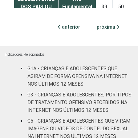
DOS PAIS OU
Fundamental
39
50
RESPONSÁVEIS
I
anterior
próxima
Fundamental
41
51
II
Médio ou
Indicadores Relacionados
46
48
mais
G1A - CRIANÇAS E ADOLESCENTES QUE
FAIXA ETÁRIA
De 9 a 10
AGIRAM DE FORMA OFENSIVA NA INTERNET
14
76
DA CRIANÇA
anos
NOS ÚLTIMOS 12 MESES
OU DO
G3 - CRIANÇAS E ADOLESCENTES, POR TIPOS
ADOLESCENTE
De 11 a 12
30
60
DE TRATAMENTO OFENSIVO RECEBIDOS NA
anos
INTERNET NOS ÚLTIMOS 12 MESES
De 13 a 14
G5 - CRIANÇAS E ADOLESCENTES QUE VIRAM
54
41
anos
IMAGENS OU VÍDEOS DE CONTEÚDO SEXUAL
NA INTERNET NOS ÚLTIMOS 12 MESES