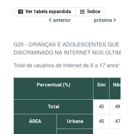
Ver tabela expandida
Índice
anterior
próxima
G20 - CRIANÇAS E ADOLESCENTES QUE VIR
DISCRIMINADO NA INTERNET NOS ÚLTIMOS 
Total de usuários de Internet de 9 a 17 anos¹
Percentual (%)
Sim
Não
N
s
Total
43
49
ÁREA
Urbana
45
47