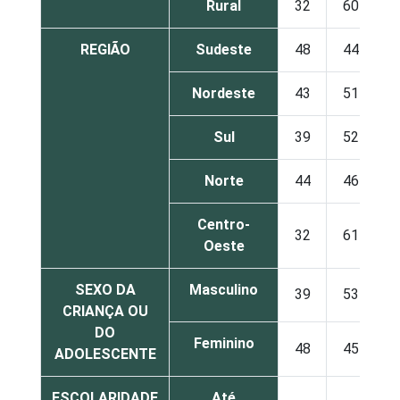
Rural
32
60
REGIÃO
Sudeste
48
44
Nordeste
43
51
Sul
39
52
Norte
44
46
Centro-
32
61
Oeste
SEXO DA
Masculino
39
53
CRIANÇA OU
DO
Feminino
48
45
ADOLESCENTE
ESCOLARIDADE
Até