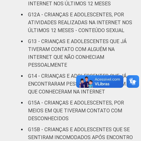
INTERNET NOS ÚLTIMOS 12 MESES
Não
39
45
G12A - CRIANÇAS E ADOLESCENTES, POR
respondeu
ATIVIDADES REALIZADAS NA INTERNET NOS
ÚLTIMOS 12 MESES - CONTEÚDO SEXUAL
CLASSE
AB
50
41
SOCIAL
G13 - CRIANÇAS E ADOLESCENTES QUE JÁ
C
45
48
TIVERAM CONTATO COM ALGUÉM NA
INTERNET QUE NÃO CONHECIAM
DE
39
53
PESSOALMENTE
G14 - CRIANÇAS E ADOLESCENTES QUE JÁ
DOMICÍLIO
Sim
45
47
ENCONTRARAM PESSOALMENTE ALGUÉM
COM ACESSO
QUE CONHECERAM NA INTERNET
À INTERNET
Não
31
59
G15A - CRIANÇAS E ADOLESCENTES, POR
Fonte: CGI.br/NIC.br, Centro Regional de
MEIOS EM QUE TIVERAM CONTATO COM
Estudos para o Desenvolvimento da
DESCONHECIDOS
Sociedade da Informação (Cetic.br),
G15B - CRIANÇAS E ADOLESCENTES QUE SE
Pesquisa sobre o uso da Internet por
SENTIRAM INCOMODADOS APÓS ENCONTRO
crianças e adolescentes no Brasil - TIC Kids