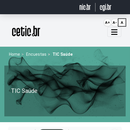
Ir para o conteúdo
A+
A-
A
Página inicial
Home
Encuestas
TIC Saúde
TIC Saúde