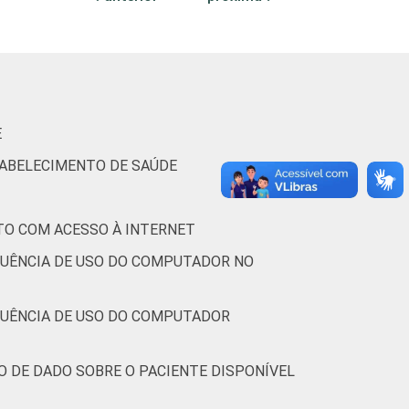
23
4
0
16
3
1
(CETIC.br), Pesquisa sobre o uso das
E
6.
TABELECIMENTO DE SAÚDE
TO COM ACESSO À INTERNET
QUÊNCIA DE USO DO COMPUTADOR NO
QUÊNCIA DE USO DO COMPUTADOR
O DE DADO SOBRE O PACIENTE DISPONÍVEL