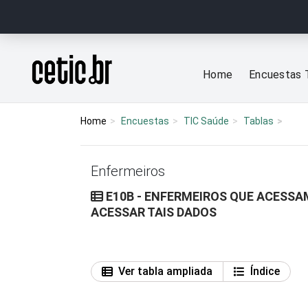
Ir para o conteúdo
Página inicial
Home
Encuestas 
Home
Encuestas
TIC Saúde
Tablas
Enfermeiros
E10B - ENFERMEIROS QUE ACESSA
ACESSAR TAIS DADOS
Ver tabla ampliada
Índice