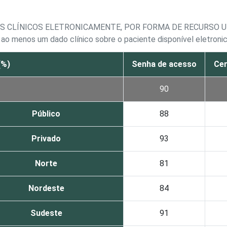
S CLÍNICOS ELETRONICAMENTE, POR FORMA DE RECURSO U
ao menos um dado clínico sobre o paciente disponível eletron
(%)
Senha de acesso
Cer
90
Público
88
Privado
93
Norte
81
Nordeste
84
Sudeste
91