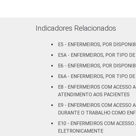
LOCALIZAÇÃO
Indicadores Relacionados
¹Cada item apresentado se refere apena
Fonte: CGI.br/NIC.br, Centro Regional
E5 - ENFERMEIROS, POR DISPON
tecnologias de informação e comunicaç
E5A - ENFERMEIROS, POR TIPO 
E6 - ENFERMEIROS, POR DISPONI
E6A - ENFERMEIROS, POR TIPO 
E8 - ENFERMEIROS COM ACESSO 
ATENDIMENTO AOS PACIENTES
E9 - ENFERMEIROS COM ACESSO 
DURANTE O TRABALHO COMO EN
E10 - ENFERMEIROS COM ACESSO
ELETRONICAMENTE