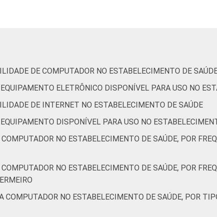
Capital
96
Interior
86
s aos resultados da alternativa "Sim".
 de Estudos para o Desenvolvimento da Sociedade da Informação 
IBILIDADE DE COMPUTADOR NO ESTABELECIMENTO DE SAÚD
ão nos estabelecimentos de saúde brasileiros - TIC Saúde 201
DE EQUIPAMENTO ELETRÔNICO DISPONÍVEL PARA USO NO ES
BILIDADE DE INTERNET NO ESTABELECIMENTO DE SAÚDE
DE EQUIPAMENTO DISPONÍVEL PARA USO NO ESTABELECIMEN
A COMPUTADOR NO ESTABELECIMENTO DE SAÚDE, POR FRE
A COMPUTADOR NO ESTABELECIMENTO DE SAÚDE, POR FRE
FERMEIRO
 A COMPUTADOR NO ESTABELECIMENTO DE SAÚDE, POR TIP