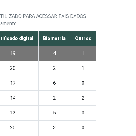
TILIZADO PARA ACESSAR TAIS DADOS
icamente
tificado digital
Biometria
Outros
19
4
1
20
2
1
17
6
0
14
2
2
12
5
0
20
3
0