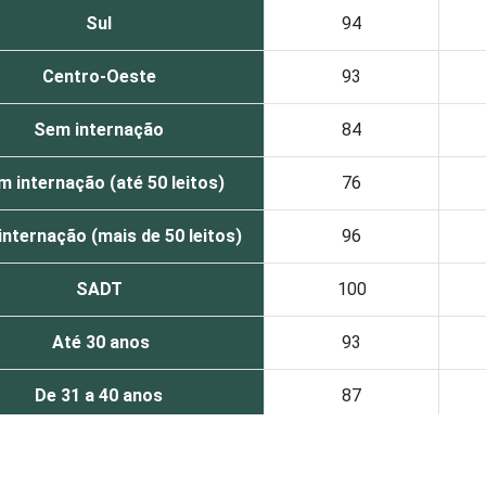
Sul
94
Centro-Oeste
93
Sem internação
84
 internação (até 50 leitos)
76
nternação (mais de 50 leitos)
96
SADT
100
Até 30 anos
93
De 31 a 40 anos
87
De 41 anos ou mais
90