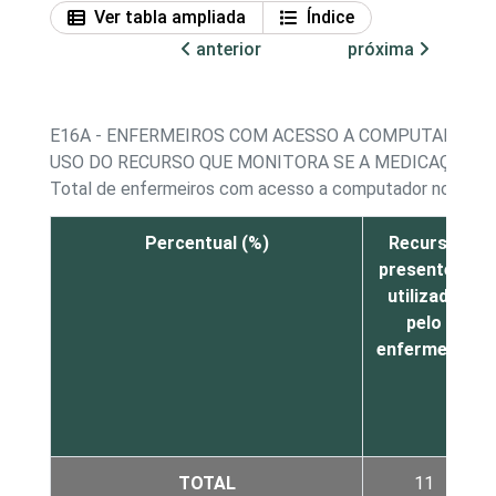
Ver tabla ampliada
Índice
anterior
próxima
E16A - ENFERMEIROS COM ACESSO A COMPUTADOR N
USO DO RECURSO QUE MONITORA SE A MEDICAÇÃO A
Total de enfermeiros com acesso a computador no esta
Percentual (%)
Recurso
presente e
utilizado
pelo
enfermeiro
TOTAL
11