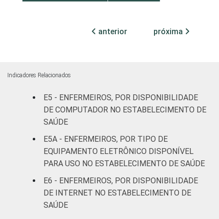
Com
internação
anterior
próxima
7
(até 50
leitos)
Com
Indicadores Relacionados
internação
15
(mais de
E5 - ENFERMEIROS, POR DISPONIBILIDADE
50 leitos)
DE COMPUTADOR NO ESTABELECIMENTO DE
SAÚDE
SADT
38
E5A - ENFERMEIROS, POR TIPO DE
EQUIPAMENTO ELETRÔNICO DISPONÍVEL
FAIXA ETÁRIA
Até 30
13
PARA USO NO ESTABELECIMENTO DE SAÚDE
anos
E6 - ENFERMEIROS, POR DISPONIBILIDADE
De 31 a 40
DE INTERNET NO ESTABELECIMENTO DE
7
anos
SAÚDE