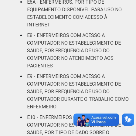
E6A - ENFERMEIROS, POR TIPO DE
De 41
EQUIPAMENTO DISPONÍVEL PARA USO NO
anos ou
17
ESTABELECIMENTO COM ACESSO À
mais
INTERNET
LOCALIZAÇÃO
Capital
15
E8 - ENFERMEIROS COM ACESSO A
COMPUTADOR NO ESTABELECIMENTO DE
Interior
9
SAÚDE, POR FREQUÊNCIA DE USO DO
COMPUTADOR NO ATENDIMENTO AOS
Fonte: CGI.br/NIC.br, Centro Regional de
PACIENTES
Estudos para o Desenvolvimento da
E9 - ENFERMEIROS COM ACESSO A
Sociedade da Informação (CETIC.br),
COMPUTADOR NO ESTABELECIMENTO DE
Pesquisa sobre o uso das tecnologias de
SAÚDE, POR FREQUÊNCIA DE USO DO
informação e comunicação nos
COMPUTADOR DURANTE O TRABALHO COMO
estabelecimentos de saúde brasileiros - TIC
ENFERMEIRO
Saúde 2016.
E10 - ENFERMEIROS COM ACESSO A
COMPUTADOR NO ESTABELECIMENTO DE
SAÚDE, POR TIPO DE DADO SOBRE O