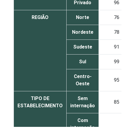
Privado
96
REGIÃO
Norte
76
Nordeste
78
Sudeste
91
Sul
99
Centro-
95
Oeste
TIPO DE
Sem
85
ESTABELECIMENTO
internação
Com
internação
81
(até 50