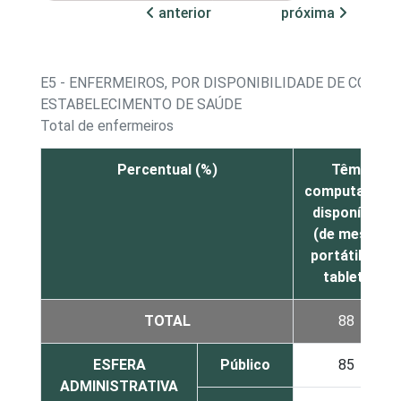
anterior
próxima
E5 - ENFERMEIROS, POR DISPONIBILIDADE DE COMP
ESTABELECIMENTO DE SAÚDE
Total de enfermeiros
Percentual (%)
Têm
computador
disponível
(de mesa,
portátil ou
tablet)
TOTAL
88
ESFERA
Público
85
ADMINISTRATIVA