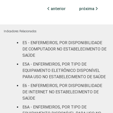
leitos)
anterior
próxima
Com
internação
93
(mais de
Indicadores Relacionados
50 leitos)
E5 - ENFERMEIROS, POR DISPONIBILIDADE
SADT
99
DE COMPUTADOR NO ESTABELECIMENTO DE
SAÚDE
FAIXA ETÁRIA
Até 30
E5A - ENFERMEIROS, POR TIPO DE
94
anos
EQUIPAMENTO ELETRÔNICO DISPONÍVEL
PARA USO NO ESTABELECIMENTO DE SAÚDE
De 31 a 40
88
E6 - ENFERMEIROS, POR DISPONIBILIDADE
anos
DE INTERNET NO ESTABELECIMENTO DE
De 41
SAÚDE
anos ou
83
E6A - ENFERMEIROS, POR TIPO DE
mais