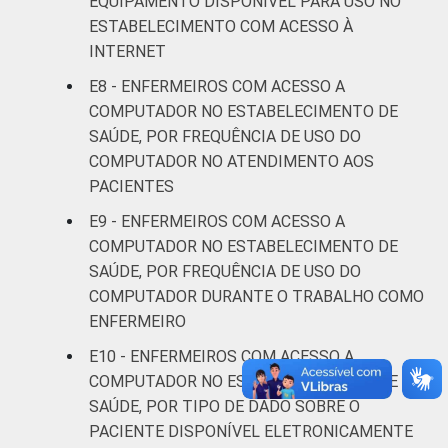
EQUIPAMENTO DISPONÍVEL PARA USO NO
ESTABELECIMENTO COM ACESSO À
LOCALIZAÇÃO
Capital
93
INTERNET
E8 - ENFERMEIROS COM ACESSO A
Interior
86
COMPUTADOR NO ESTABELECIMENTO DE
SAÚDE, POR FREQUÊNCIA DE USO DO
Fonte: CGI.br/NIC.br, Centro Regional de
COMPUTADOR NO ATENDIMENTO AOS
Estudos para o Desenvolvimento da
Sociedade da Informação (CETIC.br),
PACIENTES
Pesquisa sobre o uso das tecnologias de
E9 - ENFERMEIROS COM ACESSO A
informação e comunicação nos
COMPUTADOR NO ESTABELECIMENTO DE
estabelecimentos de saúde brasileiros - TIC
SAÚDE, POR FREQUÊNCIA DE USO DO
Saúde 2016.
COMPUTADOR DURANTE O TRABALHO COMO
ENFERMEIRO
E10 - ENFERMEIROS COM ACESSO A
COMPUTADOR NO ESTABELECIMENTO DE
SAÚDE, POR TIPO DE DADO SOBRE O
PACIENTE DISPONÍVEL ELETRONICAMENTE