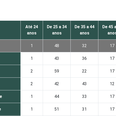
Até 24
De 25 a 34
De 35 a 44
De 45 
anos
anos
anos
ano
1
48
32
17
1
43
36
17
o
2
59
22
17
2
42
43
12
e
1
44
33
17
e
1
51
31
17