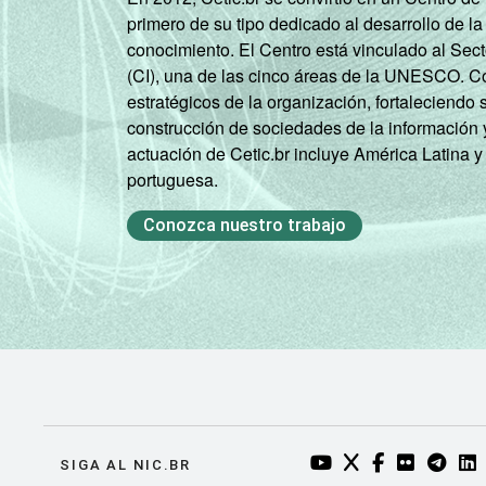
primero de su tipo dedicado al desarrollo de la
conocimiento. El Centro está vinculado al Sec
(CI), una de las cinco áreas de la UNESCO. Con
estratégicos de la organización, fortaleciendo 
construcción de sociedades de la información 
actuación de Cetic.br incluye América Latina y
portuguesa.
Conozca nuestro trabajo
YOUTUBE DO NIC.BR
TWITTER DO NIC
FACEBOOK DO
FLICKR DO
TELEGR
LI
SIGA AL NIC.BR