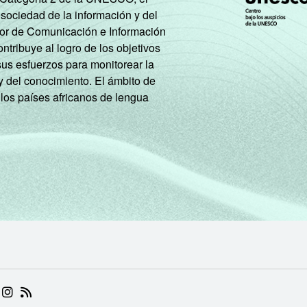
 sociedad de la información y del
tor de Comunicación e Información
tribuye al logro de los objetivos
sus esfuerzos para monitorear la
y del conocimiento. El ámbito de
 los países africanos de lengua
 (ABRE EM NOVA ABA)
.BR (ABRE EM NOVA ABA)
 NIC.BR (ABRE EM NOVA ABA)
 NIC.BR (ABRE EM NOVA ABA)
AM DO NIC.BR (ABRE EM NOVA ABA)
NKEDIN DO NIC.BR (ABRE EM NOVA ABA)
INSTAGRAM DO NIC.BR (ABRE EM NOVA ABA)
RSS DO NIC.BR (ABRE EM NOVA ABA)