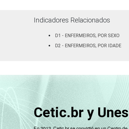
De 41 anos o
LOCALIZAÇÃO
Capital
Indicadores Relacionados
Interio
D1 - ENFERMEIROS, POR SEXO
D2 - ENFERMEIROS, POR IDADE
Fonte: CGI.br/NIC.br, Centro Regional
tecnologias de informação e comunicaç
Cetic.br y Une
En 2012, Cetic.br se convirtió en un Centro d