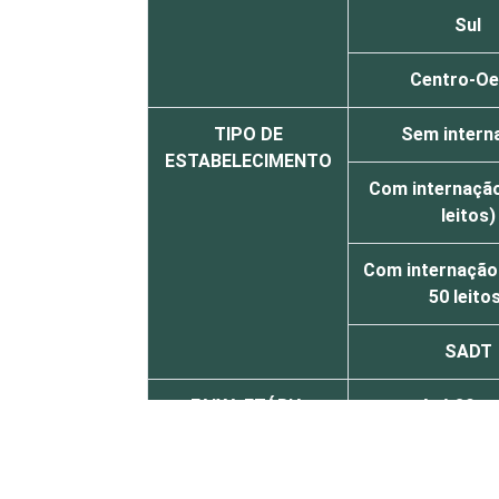
Sul
Centro-Oe
TIPO DE
Sem intern
ESTABELECIMENTO
Com internação
leitos)
Com internação
50 leito
SADT
FAIXA ETÁRIA
Até 30 a
De 31 a 40 