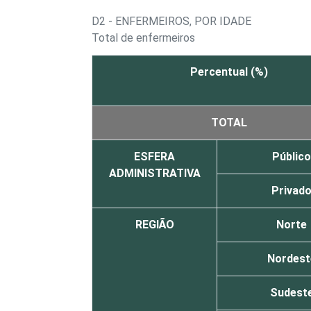
D2 - ENFERMEIROS, POR IDADE
Total de enfermeiros
Percentual (%)
TOTAL
ESFERA
Público
ADMINISTRATIVA
Privad
REGIÃO
Norte
Nordest
Sudest