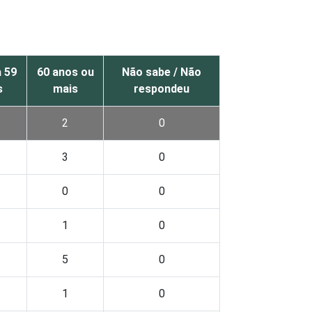
a 59
60 anos ou
Não sabe / Não
s
mais
respondeu
2
0
3
0
0
0
1
0
5
0
1
0