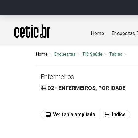
Ir para o conteúdo
Página inicial
Home
Encuestas 
Home
Encuestas
TIC Saúde
Tablas
Enfermeiros
D2 - ENFERMEIROS, POR IDADE
Ver tabla ampliada
Índice