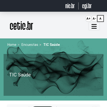
Ir para o conteúdo
A+
A-
A
Página inicial
Home
Encuestas
TIC Saúde
TIC Saúde