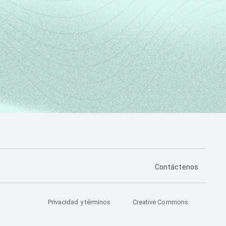
PÁGINA DE CONTA
Contáctenos
Privacidad y términos
Creative Commons