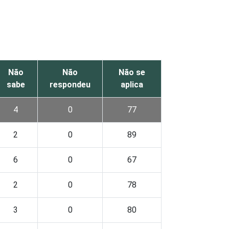
Não
Não
Não se
sabe
respondeu
aplica
4
0
77
2
0
89
6
0
67
2
0
78
3
0
80