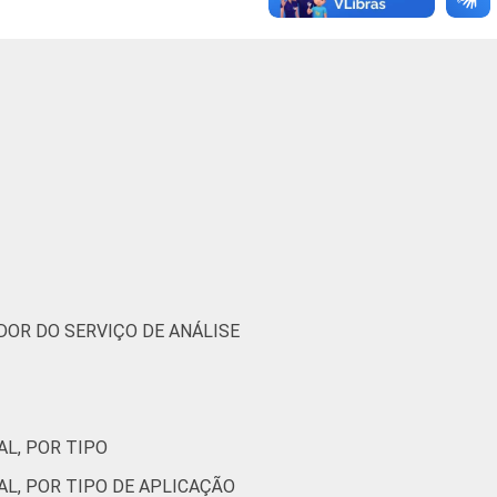
5
0
68
5
0
63
4
0
81
(Cetic.br), Pesquisa sobre o uso das
3.
DOR DO SERVIÇO DE ANÁLISE
AL, POR TIPO
AL, POR TIPO DE APLICAÇÃO