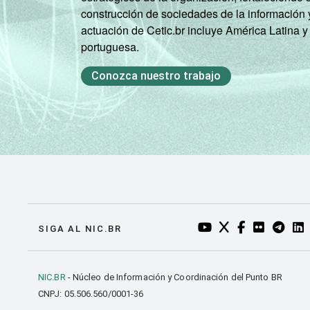
construcción de sociedades de la información 
actuación de Cetic.br incluye América Latina y
portuguesa.
Conozca nuestro trabajo
YOUTUBE DO NIC.BR
TWITTER DO NIC
FACEBOOK DO
FLICKR DO
TELEGR
LI
SIGA AL NIC.BR
NIC.BR
- Núcleo de Información y Coordinación del Punto BR
CNPJ: 05.506.560/0001-36