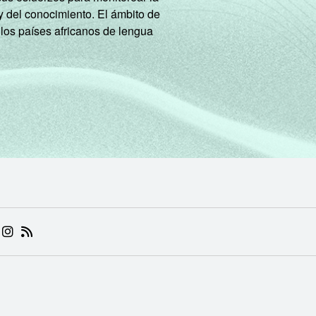
y del conocimiento. El ámbito de
 los países africanos de lengua
 (ABRE EM NOVA ABA)
.BR (ABRE EM NOVA ABA)
 NIC.BR (ABRE EM NOVA ABA)
 NIC.BR (ABRE EM NOVA ABA)
AM DO NIC.BR (ABRE EM NOVA ABA)
NKEDIN DO NIC.BR (ABRE EM NOVA ABA)
INSTAGRAM DO NIC.BR (ABRE EM NOVA ABA)
RSS DO NIC.BR (ABRE EM NOVA ABA)