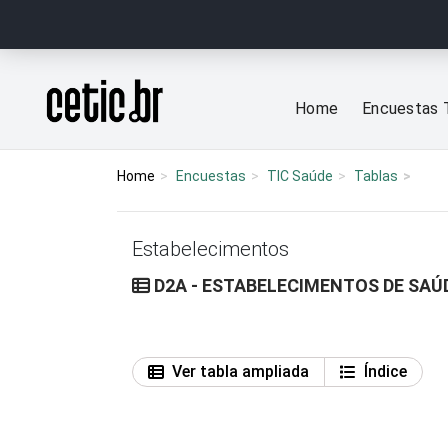
Ir para o conteúdo
Página inicial
Home
Encuestas 
Home
Encuestas
TIC Saúde
Tablas
Estabelecimentos
D2A - ESTABELECIMENTOS DE SAÚD
Ver tabla ampliada
Índice