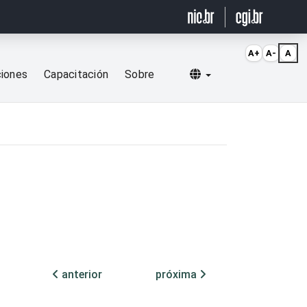
A+
A-
A
Selecionar idioma
ciones
Capacitación
Sobre
anterior
próxima