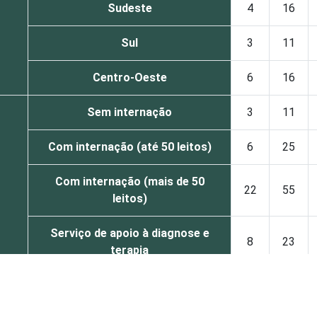
Sudeste
4
16
Sul
3
11
Centro-Oeste
6
16
Sem internação
3
11
Com internação (até 50 leitos)
6
25
Com internação (mais de 50
22
55
leitos)
Serviço de apoio à diagnose e
8
23
terapia
DE
UBS
1
4