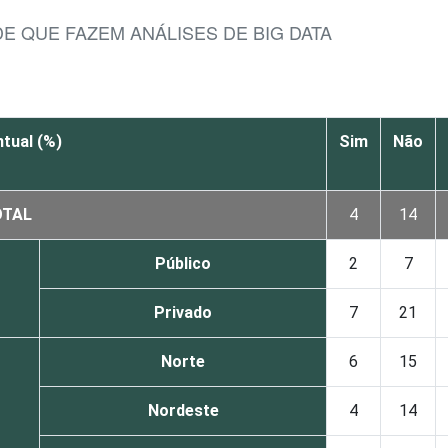
E QUE FAZEM ANÁLISES DE BIG DATA
tual (%)
Sim
Não
OTAL
4
14
Público
2
7
Privado
7
21
Norte
6
15
Nordeste
4
14