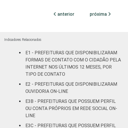
Mais de 10
mil até
anterior
próxima
15
1
100 mil
habitantes
Mais de
Indicadores Relacionados
100 mil
E1 - PREFEITURAS QUE DISPONIBILIZARAM
até 500
31
1
mil
FORMAS DE CONTATO COM O CIDADÃO PELA
habitantes
INTERNET NOS ÚLTIMOS 12 MESES, POR
TIPO DE CONTATO
Mais de
E2 - PREFEITURAS QUE DISPONIBILIZARAM
500 mil
66
7
OUVIDORIA ON-LINE
habitantes
E3B - PREFEITURAS QUE POSSUEM PERFIL
OU CONTA PRÓPRIOS EM REDE SOCIAL ON-
Fonte: CGI.br/NIC.br, Centro Regional de
LINE
Estudos para o Desenvolvimento da
Sociedade da Informação (Cetic.br),
E3C - PREFEITURAS QUE POSSUEM PERFIL