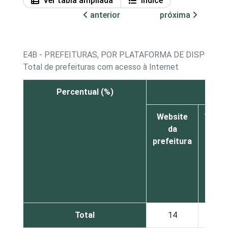
Ver tabla ampliada
Índice
anterior
próxima
E4B - PREFEITURAS, POR PLATAFORMA DE DISPONIBI
Total de prefeituras com acesso à Internet
Percentual (%)
Website
Websi
da
de
prefeitura
outr
órgã
públi
Total
14
1