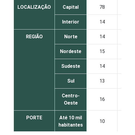
LOCALIZAÇÃO
Capital
78
11
Interior
14
1
REGIÃO
Norte
14
1
Nordeste
15
2
Sudeste
14
1
Sul
13
1
Centro-
16
1
Oeste
PORTE
Até 10 mil
10
1
habitantes