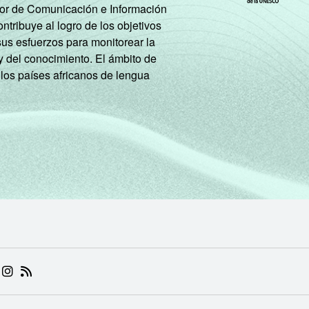
tor de Comunicación e Información
tribuye al logro de los objetivos
sus esfuerzos para monitorear la
y del conocimiento. El ámbito de
 los países africanos de lengua
 (ABRE EM NOVA ABA)
.BR (ABRE EM NOVA ABA)
 NIC.BR (ABRE EM NOVA ABA)
 NIC.BR (ABRE EM NOVA ABA)
AM DO NIC.BR (ABRE EM NOVA ABA)
NKEDIN DO NIC.BR (ABRE EM NOVA ABA)
INSTAGRAM DO NIC.BR (ABRE EM NOVA ABA)
RSS DO NIC.BR (ABRE EM NOVA ABA)