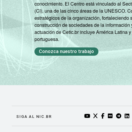
conocimiento. El Centro está vinculado al Sec
(CI), una de las cinco áreas de la UNESCO. Con
estratégicos de la organización, fortaleciendo 
construcción de sociedades de la información 
actuación de Cetic.br incluye América Latina y
portuguesa.
Conozca nuestro trabajo
YOUTUBE DO NIC.BR
TWITTER DO NIC
FACEBOOK DO
FLICKR DO
TELEGR
LI
SIGA AL NIC.BR