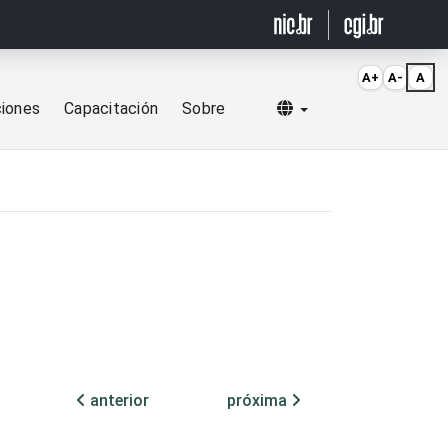
A+
A-
A
Selecionar idioma
ciones
Capacitación
Sobre
anterior
próxima