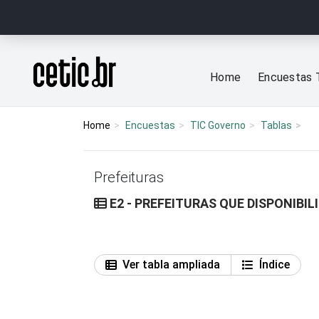
Ir para o conteúdo
Página inicial
Home
Encuestas 
Home
Encuestas
TIC Governo
Tablas
Prefeituras
E2 - PREFEITURAS QUE DISPONIBI
Ver tabla ampliada
Índice