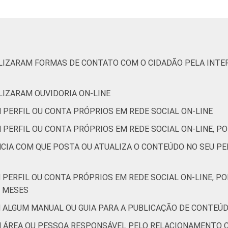
de Estudos para o Desenvolvimento da Sociedade da Informação 
o no setor público brasileiro - TIC Governo Eletrônico 2019.
ILIZARAM FORMAS DE CONTATO COM O CIDADÃO PELA INTER
ILIZARAM OUVIDORIA ON-LINE
 PERFIL OU CONTA PRÓPRIOS EM REDE SOCIAL ON-LINE
 PERFIL OU CONTA PRÓPRIOS EM REDE SOCIAL ON-LINE, PO
NCIA COM QUE POSTA OU ATUALIZA O CONTEÚDO NO SEU PE
 PERFIL OU CONTA PRÓPRIOS EM REDE SOCIAL ON-LINE, P
2 MESES
 ALGUM MANUAL OU GUIA PARA A PUBLICAÇÃO DE CONTEÚD
M ÁREA OU PESSOA RESPONSÁVEL PELO RELACIONAMENTO C