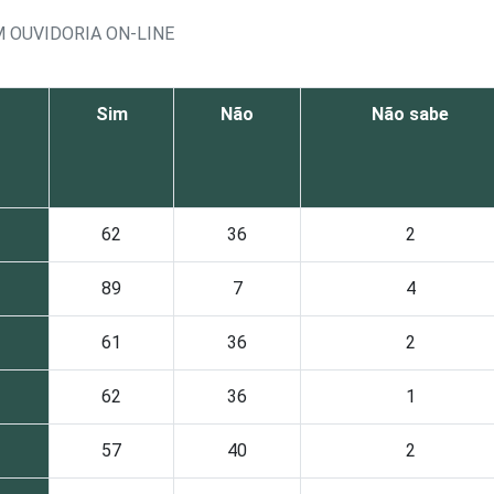
M OUVIDORIA ON-LINE
Sim
Não
Não sabe
62
36
2
89
7
4
61
36
2
62
36
1
57
40
2