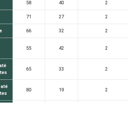
58
40
2
71
27
2
e
66
32
2
55
42
2
até
65
33
2
ntes
 até
80
19
2
ntes
il
87
13
0