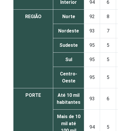
Interior
94
6
1
REGIÃO
Norte
92
8
1
Nordeste
93
7
1
Sudeste
95
5
1
Sul
95
5
1
Centro-
95
5
1
Oeste
PORTE
Até 10 mil
93
6
1
habitantes
Mais de 10
mil até
94
5
0
100 mil