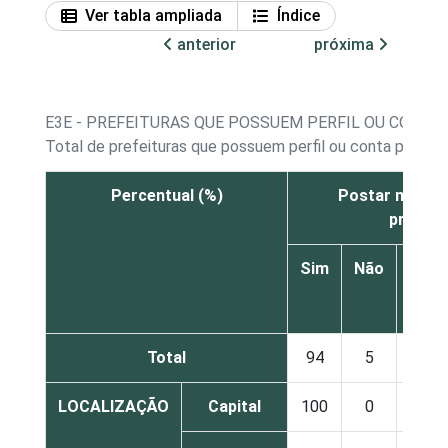
Ver tabla ampliada
Índice
anterior
próxima
E3E - PREFEITURAS QUE POSSUEM PERFIL OU CONTA 
Total de prefeituras que possuem perfil ou conta próprios
Percentual (%)
Postar notícia
prefeit
Sim
Não
Não
sab
Total
94
5
1
LOCALIZAÇÃO
Capital
100
0
0