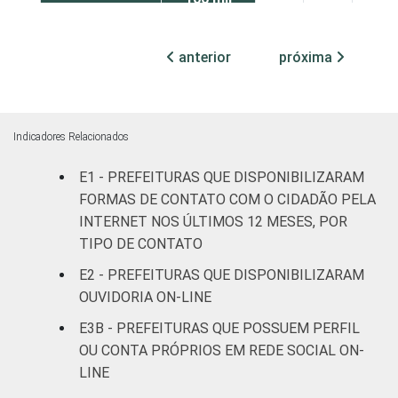
habitantes
anterior
próxima
Mais de
100 mil
até 500
94
4
2
mil
Indicadores Relacionados
habitantes
E1 - PREFEITURAS QUE DISPONIBILIZARAM
Mais de
FORMAS DE CONTATO COM O CIDADÃO PELA
500 mil
95
0
5
INTERNET NOS ÚLTIMOS 12 MESES, POR
habitantes
TIPO DE CONTATO
E2 - PREFEITURAS QUE DISPONIBILIZARAM
Fonte: CGI.br/NIC.br, Centro Regional de
OUVIDORIA ON-LINE
Estudos para o Desenvolvimento da
Sociedade da Informação (Cetic.br),
E3B - PREFEITURAS QUE POSSUEM PERFIL
Pesquisa sobre o uso das tecnologias de
OU CONTA PRÓPRIOS EM REDE SOCIAL ON-
informação e comunicação no setor público
LINE
brasileiro - TIC Governo Eletrônico 2019.