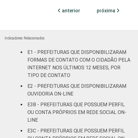
anterior
próxima
Mais de
100 mil
até 500
35
55
9
mil
Indicadores Relacionados
habitantes
E1 - PREFEITURAS QUE DISPONIBILIZARAM
Mais de
FORMAS DE CONTATO COM O CIDADÃO PELA
500 mil
73
20
7
INTERNET NOS ÚLTIMOS 12 MESES, POR
habitantes
TIPO DE CONTATO
E2 - PREFEITURAS QUE DISPONIBILIZARAM
Fonte: CGI.br/NIC.br, Centro Regional de
OUVIDORIA ON-LINE
Estudos para o Desenvolvimento da
Sociedade da Informação (Cetic.br),
E3B - PREFEITURAS QUE POSSUEM PERFIL
Pesquisa sobre o uso das tecnologias de
OU CONTA PRÓPRIOS EM REDE SOCIAL ON-
informação e comunicação no setor público
LINE
brasileiro - TIC Governo Eletrônico 2019.
E3C - PREFEITURAS QUE POSSUEM PERFIL