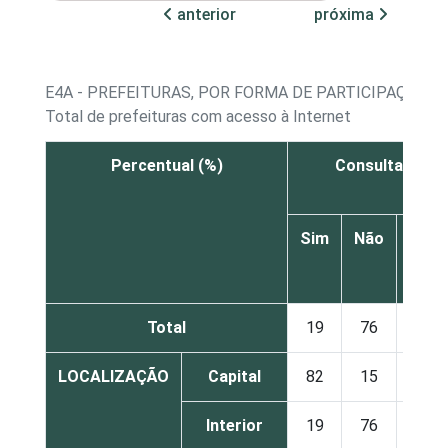
anterior
próxima
E4A - PREFEITURAS, POR FORMA DE PARTICIPAÇÃO 
Total de prefeituras com acesso à Internet
Percentual (%)
Consulta públic
Sim
Não
Não
sabe
Total
19
76
5
LOCALIZAÇÃO
Capital
82
15
4
Interior
19
76
5