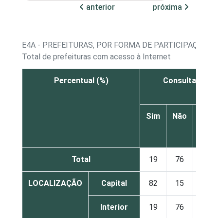
anterior
próxima
E4A - PREFEITURAS, POR FORMA DE PARTICIPAÇÃO 
Total de prefeituras com acesso à Internet
Percentual (%)
Consulta públic
Sim
Não
Não
sabe
Total
19
76
5
LOCALIZAÇÃO
Capital
82
15
4
Interior
19
76
5