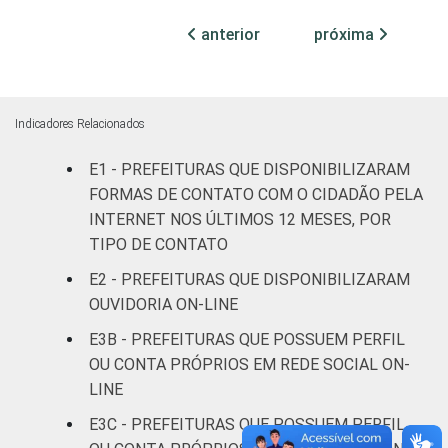
anterior
próxima
Mais de
100 mil
até 500
35
55
9
mil
Indicadores Relacionados
habitantes
E1 - PREFEITURAS QUE DISPONIBILIZARAM
Mais de
FORMAS DE CONTATO COM O CIDADÃO PELA
500 mil
73
20
7
INTERNET NOS ÚLTIMOS 12 MESES, POR
habitantes
TIPO DE CONTATO
E2 - PREFEITURAS QUE DISPONIBILIZARAM
Fonte: CGI.br/NIC.br, Centro Regional de
OUVIDORIA ON-LINE
Estudos para o Desenvolvimento da
Sociedade da Informação (Cetic.br),
E3B - PREFEITURAS QUE POSSUEM PERFIL
Pesquisa sobre o uso das tecnologias de
OU CONTA PRÓPRIOS EM REDE SOCIAL ON-
informação e comunicação no setor público
LINE
brasileiro - TIC Governo Eletrônico 2019.
E3C - PREFEITURAS QUE POSSUEM PERFIL