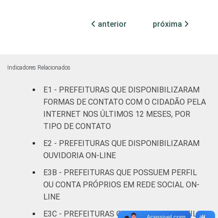
100 mil
habitantes
anterior
próxima
Mais de
100 mil
até 500
85
11
5
Indicadores Relacionados
mil
habitantes
E1 - PREFEITURAS QUE DISPONIBILIZARAM
FORMAS DE CONTATO COM O CIDADÃO PELA
Mais de
INTERNET NOS ÚLTIMOS 12 MESES, POR
500 mil
91
7
2
TIPO DE CONTATO
habitantes
E2 - PREFEITURAS QUE DISPONIBILIZARAM
OUVIDORIA ON-LINE
Fonte: CGI.br/NIC.br, Centro Regional de
Estudos para o Desenvolvimento da
E3B - PREFEITURAS QUE POSSUEM PERFIL
Sociedade da Informação (Cetic.br),
OU CONTA PRÓPRIOS EM REDE SOCIAL ON-
Pesquisa sobre o uso das tecnologias de
LINE
informação e comunicação no setor público
E3C - PREFEITURAS QUE POSSUEM PERFIL
brasileiro - TIC Governo Eletrônico 2019.