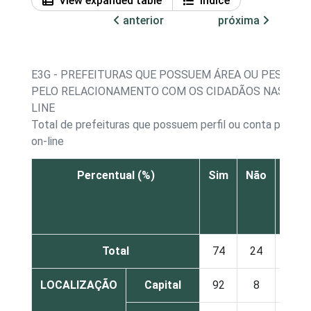
View expanded table
Índice
anterior
próxima
E3G - PREFEITURAS QUE POSSUEM ÁREA OU PESSOA
PELO RELACIONAMENTO COM OS CIDADÃOS NAS REDE
LINE
Total de prefeituras que possuem perfil ou conta próprio
on-line
Percentual (%)
Sim
Não
Não
sab
Total
74
24
2
LOCALIZAÇÃO
Capital
92
8
0