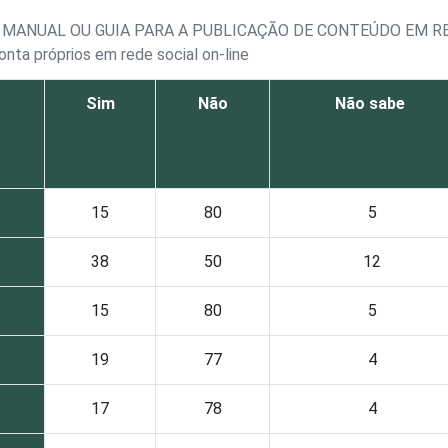
 MANUAL OU GUIA PARA A PUBLICAÇÃO DE CONTEÚDO EM RE
onta próprios em rede social on-line
Sim
Não
Não sabe
15
80
5
38
50
12
15
80
5
19
77
4
17
78
4