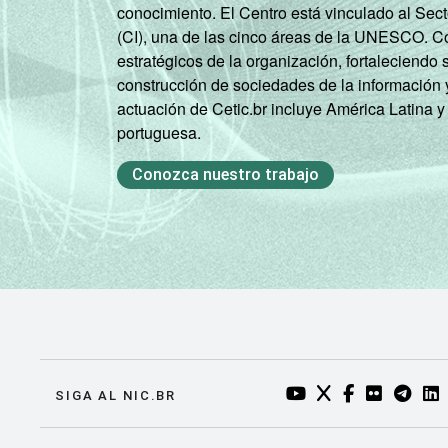
conocimiento. El Centro está vinculado al Sec
(CI), una de las cinco áreas de la UNESCO. Con
estratégicos de la organización, fortaleciendo 
construcción de sociedades de la información 
actuación de Cetic.br incluye América Latina y
portuguesa.
Conozca nuestro trabajo
YOUTUBE DO NIC.BR
TWITTER DO NIC
FACEBOOK DO
FLICKR DO
TELEGR
LI
SIGA AL NIC.BR