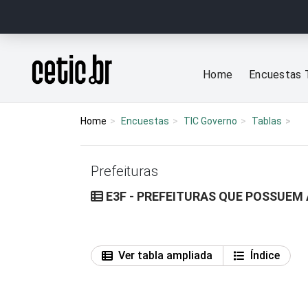
Ir para o conteúdo
Página inicial
Home
Encuestas 
Home
Encuestas
TIC Governo
Tablas
Prefeituras
E3F - PREFEITURAS QUE POSSUEM
Ver tabla ampliada
Índice