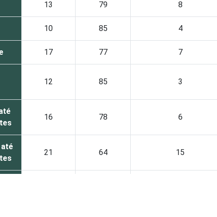
13
79
8
10
85
4
e
17
77
7
12
85
3
até
16
78
6
ntes
 até
21
64
15
ntes
il
29
54
17