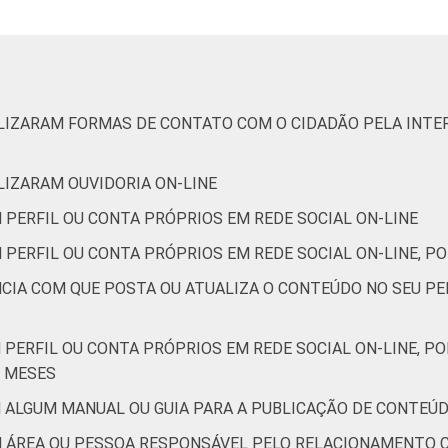
de Estudos para o Desenvolvimento da Sociedade da Informação 
o no setor público brasileiro - TIC Governo Eletrônico 2019.
ILIZARAM FORMAS DE CONTATO COM O CIDADÃO PELA INTER
ILIZARAM OUVIDORIA ON-LINE
 PERFIL OU CONTA PRÓPRIOS EM REDE SOCIAL ON-LINE
 PERFIL OU CONTA PRÓPRIOS EM REDE SOCIAL ON-LINE, PO
NCIA COM QUE POSTA OU ATUALIZA O CONTEÚDO NO SEU PE
 PERFIL OU CONTA PRÓPRIOS EM REDE SOCIAL ON-LINE, P
2 MESES
 ALGUM MANUAL OU GUIA PARA A PUBLICAÇÃO DE CONTEÚD
M ÁREA OU PESSOA RESPONSÁVEL PELO RELACIONAMENTO C