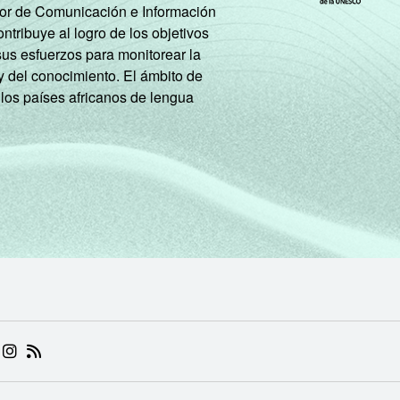
tor de Comunicación e Información
tribuye al logro de los objetivos
sus esfuerzos para monitorear la
y del conocimiento. El ámbito de
 los países africanos de lengua
 (ABRE EM NOVA ABA)
.BR (ABRE EM NOVA ABA)
 NIC.BR (ABRE EM NOVA ABA)
 NIC.BR (ABRE EM NOVA ABA)
AM DO NIC.BR (ABRE EM NOVA ABA)
NKEDIN DO NIC.BR (ABRE EM NOVA ABA)
INSTAGRAM DO NIC.BR (ABRE EM NOVA ABA)
RSS DO NIC.BR (ABRE EM NOVA ABA)