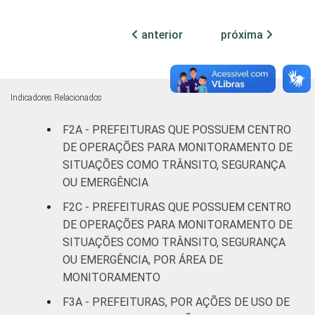
habitantes
anterior
próxima
Mais de
100 mil
até 500
66
27
6
mil
Indicadores Relacionados
habitantes
F2A - PREFEITURAS QUE POSSUEM CENTRO
Mais de
DE OPERAÇÕES PARA MONITORAMENTO DE
500 mil
86
9
5
SITUAÇÕES COMO TRÂNSITO, SEGURANÇA
habitantes
OU EMERGÊNCIA
F2C - PREFEITURAS QUE POSSUEM CENTRO
Fonte: CGI.br/NIC.br, Centro Regional de
DE OPERAÇÕES PARA MONITORAMENTO DE
Estudos para o Desenvolvimento da
Sociedade da Informação (Cetic.br),
SITUAÇÕES COMO TRÂNSITO, SEGURANÇA
Pesquisa sobre o uso das tecnologias de
OU EMERGÊNCIA, POR ÁREA DE
informação e comunicação no setor público
MONITORAMENTO
brasileiro - TIC Governo Eletrônico 2019.
F3A - PREFEITURAS, POR AÇÕES DE USO DE