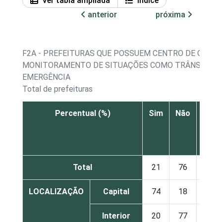
Ver tabla ampliada
Índice
anterior
próxima
F2A - PREFEITURAS QUE POSSUEM CENTRO DE OPER
MONITORAMENTO DE SITUAÇÕES COMO TRÂNSITO, 
EMERGÊNCIA
Total de prefeituras
Percentual (%)
Sim
Não
Não
sabe
Total
21
76
3
LOCALIZAÇÃO
Capital
74
18
7
Interior
20
77
3