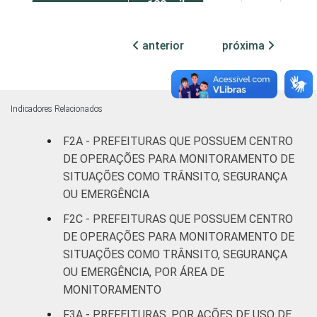
100 mil
habitantes
anterior
próxima
Mais de
100 mil
até 500
91
7
2
mil
Indicadores Relacionados
habitantes
F2A - PREFEITURAS QUE POSSUEM CENTRO
DE OPERAÇÕES PARA MONITORAMENTO DE
Mais de
500 mil
80
18
3
SITUAÇÕES COMO TRÂNSITO, SEGURANÇA
habitantes
OU EMERGÊNCIA
F2C - PREFEITURAS QUE POSSUEM CENTRO
Fonte: CGI.br/NIC.br, Centro Regional de
DE OPERAÇÕES PARA MONITORAMENTO DE
Estudos para o Desenvolvimento da
SITUAÇÕES COMO TRÂNSITO, SEGURANÇA
Sociedade da Informação (Cetic.br),
OU EMERGÊNCIA, POR ÁREA DE
Pesquisa sobre o uso das tecnologias de
MONITORAMENTO
informação e comunicação no setor público
brasileiro - TIC Governo Eletrônico 2019.
F3A - PREFEITURAS, POR AÇÕES DE USO DE