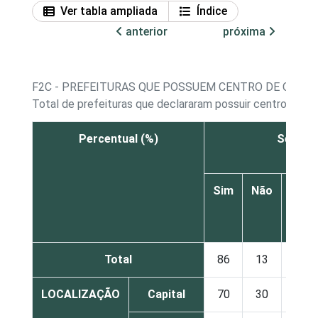
Ver tabla ampliada
Índice
anterior
próxima
F2C - PREFEITURAS QUE POSSUEM CENTRO DE OPE
Total de prefeituras que declararam possuir centro de o
Percentual (%)
Seguran
Sim
Não
Não
sabe
Total
86
13
1
LOCALIZAÇÃO
Capital
70
30
0