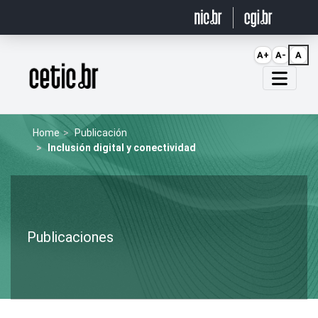
Ir para o conteúdo
A+
A-
A
Página inicial
Home
Publicación
Inclusión digital y conectividad
Publicaciones