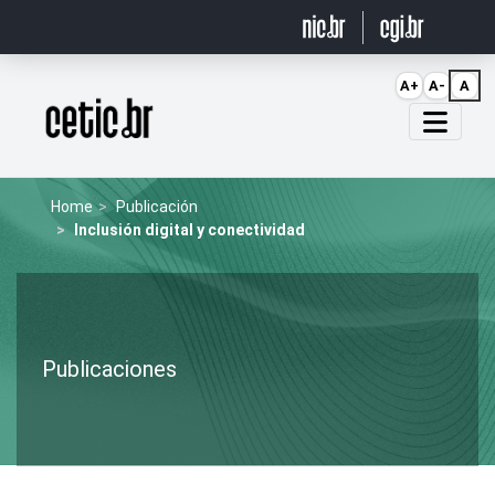
Ir para o conteúdo
A+
A-
A
Página inicial
Home
Publicación
Inclusión digital y conectividad
Publicaciones